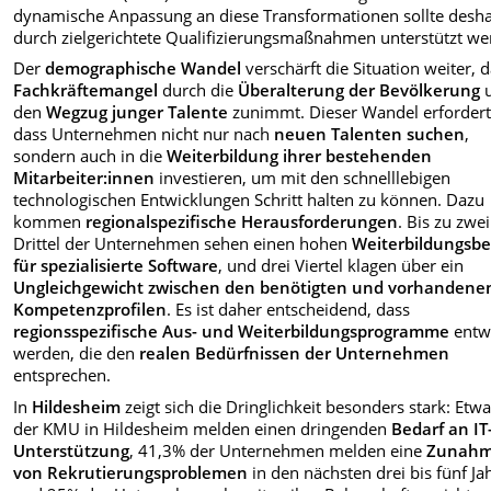
dynamische Anpassung an diese Transformationen sollte desh
durch zielgerichtete Qualifizierungsmaßnahmen unterstützt we
Der
demographische Wandel
verschärft die Situation weiter, 
Fachkräftemangel
durch die
Überalterung der Bevölkerung
den
Wegzug junger Talente
zunimmt. Dieser Wandel erfordert
dass Unternehmen nicht nur nach
neuen Talenten suchen
,
sondern auch in die
Weiterbildung ihrer bestehenden
Mitarbeiter:innen
investieren, um mit den schnelllebigen
technologischen Entwicklungen Schritt halten zu können. Dazu
kommen
regionalspezifische Herausforderungen
. Bis zu zwei
Drittel der Unternehmen sehen einen hohen
Weiterbildungsbe
für spezialisierte Software
, und drei Viertel klagen über ein
Ungleichgewicht zwischen den benötigten und vorhandene
Kompetenzprofilen
. Es ist daher entscheidend, dass
regionsspezifische Aus- und Weiterbildungsprogramme
entwi
werden, die den
realen Bedürfnissen der Unternehmen
entsprechen.
In
Hildesheim
zeigt sich die Dringlichkeit besonders stark: Etw
der KMU in Hildesheim melden einen dringenden
Bedarf an IT
Unterstützung
, 41,3% der Unternehmen melden eine
Zunah
von Rekrutierungsproblemen
in den nächsten drei bis fünf Ja