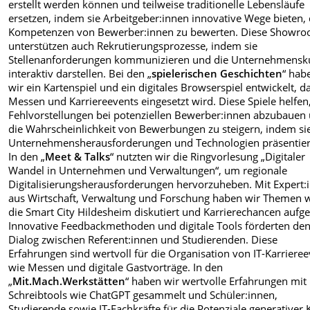
erstellt werden können und teilweise traditionelle Lebensläufe
ersetzen, indem sie Arbeitgeber:innen innovative Wege bieten, 
Kompetenzen von Bewerber:innen zu bewerten. Diese Showr
unterstützen auch Rekrutierungsprozesse, indem sie
Stellenanforderungen kommunizieren und die Unternehmensku
interaktiv darstellen. Bei den „
spielerischen Geschichten
“ hab
wir ein Kartenspiel und ein digitales Browserspiel entwickelt, d
Messen und Karriereevents eingesetzt wird. Diese Spiele helfen
Fehlvorstellungen bei potenziellen Bewerber:innen abzubauen
die Wahrscheinlichkeit von Bewerbungen zu steigern, indem si
Unternehmensherausforderungen und Technologien präsentier
In den „
Meet & Talks
“ nutzten wir die Ringvorlesung „Digitaler
Wandel in Unternehmen und Verwaltungen“, um regionale
Digitalisierungsherausforderungen hervorzuheben. Mit Expert:
aus Wirtschaft,
Verwaltung und Forschung haben wir Themen 
die Smart City Hildesheim diskutiert und Karrierechancen aufge
Innovative Feedbackmethoden und digitale Tools förderten de
Dialog zwischen Referent:innen und Studierenden. Diese
Erfahrungen sind wertvoll für die Organisation von IT-Karriere
wie Messen und digitale Gastvorträge. In den
„
Mit.Mach.Werkstätten
“ haben wir wertvolle Erfahrungen mit 
Schreibtools wie ChatGPT gesammelt und Schüler:innen,
Studierende sowie IT-Fachkräfte für die Potenziale generativer 