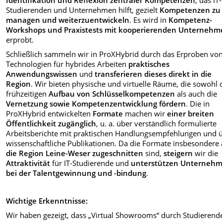
Identifikation und Reflexion zentraler Kompetenzen
, das IT-
Studierenden und Unternehmen hilft, gezielt
Kompetenzen zu
managen und weiterzuentwickeln
. Es wird in
Kompetenz-
Workshops und Praxistests mit kooperierenden Unterneh
erprobt.
Schließlich sammeln wir in ProXHybrid durch das Erproben vo
Technologien für hybrides Arbeiten
praktisches
Anwendungswissen
und
transferieren dieses direkt in die
Region
. Wir bieten physische und virtuelle Räume, die sowohl
frühzeitigen
Aufbau von Schlüsselkompetenzen
als auch die
Vernetzung sowie Kompetenzentwicklung fördern
. Die in
ProXHybrid entwickelten
Formate
machen wir
einer breiten
Öffentlichkeit zugänglich
, u. a. über verständlich formulierte
Arbeitsberichte mit praktischen Handlungsempfehlungen und 
wissenschaftliche Publikationen. Da die Formate insbesondere
die Region Leine-Weser zugeschnitten
sind,
steigern
wir die
Attraktivität
für IT-Studierende und
unterstützen Unterneh
bei der Talentgewinnung und -bindung
.
Wichtige Erkenntnisse:
Wir haben gezeigt, dass „Virtual Showrooms“ durch Studierend