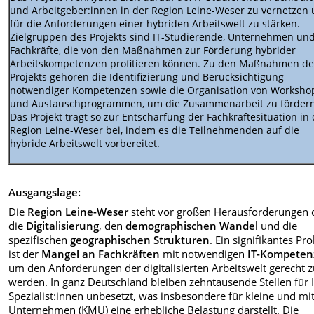
und Arbeitgeber:innen in der Region Leine-Weser zu vernetzen
für die Anforderungen einer hybriden Arbeitswelt zu stärken.
Zielgruppen des Projekts sind IT-Studierende, Unternehmen un
Fachkräfte, die von den Maßnahmen zur Förderung hybrider
Arbeitskompetenzen profitieren können. Zu den Maßnahmen de
Projekts gehören die Identifizierung und Berücksichtigung
notwendiger Kompetenzen sowie die Organisation von Worksho
und Austauschprogrammen, um die Zusammenarbeit zu fördern
Das Projekt trägt so zur Entschärfung der Fachkräftesituation in
Region Leine-Weser bei, indem es die Teilnehmenden auf die
hybride Arbeitswelt vorbereitet.
Ausgangslage:
Die
Region Leine-Weser
steht vor großen Herausforderungen 
die
Digitalisierung
, den
demographischen Wandel
und die
spezifischen
geographischen Strukturen
. Ein signifikantes Pr
ist der
Mangel an Fachkräften
mit notwendigen
IT-Kompeten
um den Anforderungen der digitalisierten Arbeitswelt gerecht 
werden. In ganz Deutschland bleiben zehntausende Stellen für I
Spezialist:innen unbesetzt, was insbesondere für kleine und mit
Unternehmen (KMU) eine erhebliche Belastung darstellt. Die