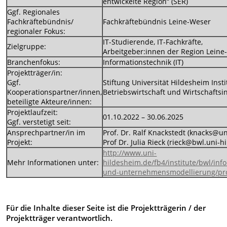
entwickelte Region“ (SER)
Ggf. Regionales
Fachkräftebündnis/
Fachkräftebündnis Leine-Weser
regionaler Fokus:
IT-Studierende, IT-Fachkräfte,
Zielgruppe:
Arbeitgeber:innen der Region Leine
Branchenfokus:
Informationstechnik (IT)
Projektträger/in:
Ggf.
Stiftung Universität Hildesheim Insti
Kooperationspartner/innen,
Betriebswirtschaft und Wirtschaftsi
beteiligte Akteure/innen:
Projektlaufzeit:
01.10.2022 – 30.06.2025
Ggf. verstetigt seit:
Ansprechpartner/in im
Prof. Dr. Ralf Knackstedt (knacks@un
Projekt:
Prof Dr. Julia Rieck (rieck@bwl.uni-
http://www.uni-
Mehr Informationen unter:
hildesheim.de/fb4/institute/bwl/in
und-unternehmensmodellierung/pro
Für die Inhalte dieser Seite ist die Projektträgerin / der
Projektträger verantwortlich.