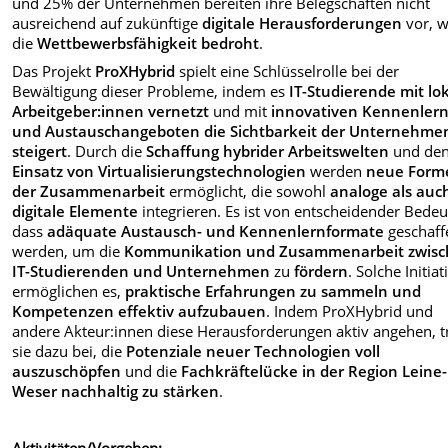
und 25% der Unternehmen bereiten ihre Belegschaften nicht
ausreichend auf zukünftige
digitale Herausforderungen
vor, 
die
Wettbewerbsfähigkeit bedroht
.
Das Projekt
ProXHybrid
spielt eine Schlüsselrolle bei der
Bewältigung dieser Probleme, indem es
IT-Studierende mit lo
Arbeitgeber:innen vernetzt
und mit
innovativen Kennenlern
und Austauschangeboten die Sichtbarkeit der Unternehme
steigert
. Durch die
Schaffung hybrider Arbeitswelten
und de
Einsatz von Virtualisierungstechnologien
werden
neue Form
der Zusammenarbeit
ermöglicht, die sowohl
analoge als auc
digitale Elemente
integrieren. Es ist von entscheidender Bede
dass
adäquate Austausch- und Kennenlernformate
geschaff
werden, um die
Kommunikation und Zusammenarbeit zwis
IT-Studierenden und Unternehmen
zu
fördern
. Solche Initia
ermöglichen es,
praktische Erfahrungen zu sammeln und
Kompetenzen effektiv aufzubauen
. Indem ProXHybrid und
andere Akteur:innen diese Herausforderungen aktiv angehen, 
sie dazu bei, die
Potenziale neuer Technologien voll
auszuschöpfen
und die
Fachkräftelücke in der Region Leine-
Weser nachhaltig zu stärken
.
Aktivitäten/Vorgehen: