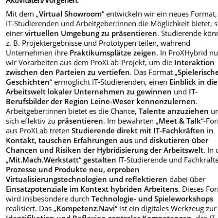
Mit dem „
Virtual Showroom
“ entwickeln wir ein neues Format,
IT-Studierenden und Arbeitgeber:innen die Möglichkeit bietet, s
einer
virtuellen Umgebung zu präsentieren
. Studierende kö
z. B. Projektergebnisse und Prototypen teilen, während
Unternehmen ihre
Praktikumsplätze zeigen
. In ProXHybrid n
wir Vorarbeiten aus dem ProXLab-Projekt, um die
Interaktion
zwischen den Parteien zu vertiefen
. Das Format „
Spielerisch
Geschichten
“ ermöglicht IT-Studierenden, einen
Einblick in die
Arbeitswelt lokaler Unternehmen zu gewinnen
und
IT-
Berufsbilder der Region Leine-Weser kennenzulernen
.
Arbeitgeber:innen bietet es die Chance,
Talente anzuziehen
u
sich effektiv zu
präsentieren
. Im bewährten „
Meet & Talk
“-Fo
aus ProXLab treten
Studierende direkt mit IT-Fachkräften in
Kontakt, tauschen Erfahrungen aus
und
diskutieren über
Chancen und Risiken der Hybridisierung der Arbeitswelt
. In
„
Mit.Mach.Werkstatt
“
gestalten
IT-Studierende und Fachkräft
Prozesse und Produkte neu, erproben
Virtualisierungstechnologien und reflektieren
dabei über
Einsatzpotenziale im Kontext hybriden Arbeitens
. Dieses Fo
wird insbesondere durch
Technologie- und Spieleworkshops
realisiert. Das „
Kompetenz.Navi
“ ist ein digitales Werkzeug zur