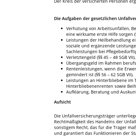
Der Kreis der versicherten Personen ergi
Die Aufgaben der gesetzlichen Unfallver
Verhütung von Arbeitsunfällen, B
eine wirksame erste Hilfe sorgen (§
Leistungen der Heilbehandlung ein
soziale und ergänzende Leistunge
Sachleistungen bei Pflegebedürftigk
Verletztengeld (§§ 45 – 48 SGB VII),
Übergangsgeld im Rahmen berufsfö
Rentenleistungen, wenn die Erwerb
gemindert ist (§§ 56 – 62 SGB VII),
Leistungen an Hinterbliebene im 
Hinterbliebenenrenten sowie Beihil
Aufklärung, Beratung und Auskunft
Aufsicht
Die Unfallversicherungsträger unterliege
Rechtmäßigkeit des Handelns der Unfall
sonstigem Recht, das für die Träger maß
und garantiert das Funktionieren der S