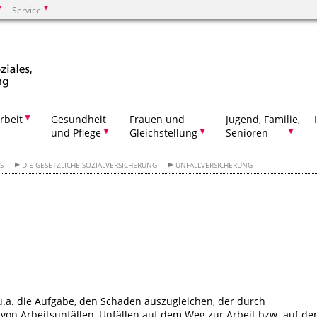
Service
Suchen
rbeit
Gesundheit
Frauen und
Jugend, Familie,
und Pflege
Gleichstellung
Senioren
S
DIE GESETZLICHE SOZIALVERSICHERUNG
UNFALLVERSICHERUNG
 u.a. die Aufgabe, den Schaden auszugleichen, der durch
 von Arbeitsunfällen, Unfällen auf dem Weg zur Arbeit bzw. auf d