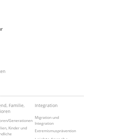
ür
ken
nd, Familie,
Integration
ioren
Migration und
oren/Generationen
Integration
lien, Kinder und
Extremismusprävention
ndliche