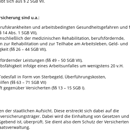
bt sich aus § 2 SGB VII.
sicherung sind u.a.:
erufskrankheiten und arbeitsbedingten Gesundheitsgefahren und 
 14 Abs. 1 SGB VII),
schließlich der medizinischen Rehabilitation, berufsfördernde,
n zur Rehabilitation und zur Teilhabe am Arbeitsleben, Geld- und
eit (§§ 26 – 44 SGB VII),
rdernder Leistungen (§§ 49 – 50 SGB VII),
sfähigkeit infolge eines Arbeitsunfalles um wenigstens 20 v.H.
Todesfall in Form von Sterbegeld, Überführungskosten,
fen (§§ 63 – 71 SGB VII)
 gegenüber Versicherten (§§ 13 – 15 SGB I).
n der staatlichen Aufsicht. Diese erstreckt sich dabei auf die
versicherungsträger. Dabei wird die Einhaltung von Gesetzen und
gebend ist, überprüft. Sie dient also dem Schutz der Versicherten
taatsverwaltung.