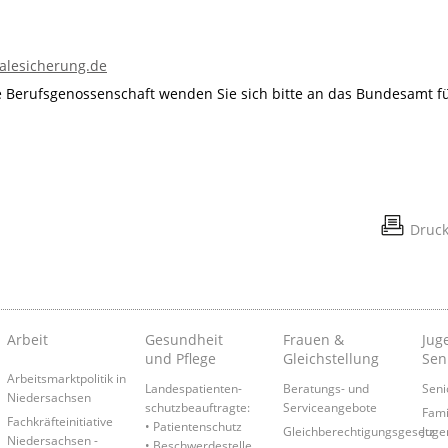
alesicherung.de
 Berufsgenossenschaft wenden Sie sich bitte an das Bundesamt f
Druc
Arbeit
Gesundheit
Frauen &
Juge
und Pflege
Gleichstellung
Sen
Arbeitsmarktpolitik in
Landespatienten­
Beratungs- und
Seni
Niedersachsen
schutzbeauftragte:
Serviceangebote
Fami
Fachkräfteinitiative
• Patientenschutz
Gleichberechtigungsgesetz
Juge
Niedersachsen -
• Beschwerdestelle