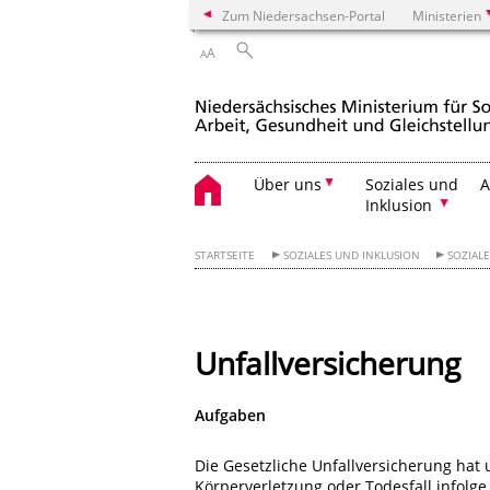
Zum Niedersachsen-Portal
Ministerien
A
A
Über uns
Soziales und
A
Inklusion
STARTSEITE
SOZIALES UND INKLUSION
SOZIALE
Unfallversicherung
Aufgaben
Die Gesetzliche Unfallversicherung hat
Körperverletzung oder Todesfall infolge