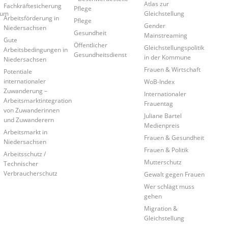
Atlas zur
Fachkräftesicherung
Pflege
rum
Gleichstellung
Arbeitsförderung in
Pflege
Gender
Niedersachsen
Gesundheit
Mainstreaming
Gute
Öffentlicher
Gleichstellungspolitik
Arbeitsbedingungen in
Gesundheitsdienst
in der Kommune
Niedersachsen
Frauen & Wirtschaft
Potentiale
internationaler
WoB-Index
Zuwanderung –
Internationaler
Arbeitsmarktintegration
Frauentag
von Zuwanderinnen
Juliane Bartel
und Zuwanderern
Medienpreis
Arbeitsmarkt in
Frauen & Gesundheit
Niedersachsen
Frauen & Politik
Arbeitsschutz /
Mutterschutz
Technischer
Verbraucherschutz
Gewalt gegen Frauen
Wer schlägt muss
gehen
Migration &
Gleichstellung