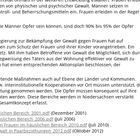
men von physischer und psychischer Gewalt. Männer setzen in
troll- und Beherrschungsmitteln ein. Frauen erleiden in der Regel
lie Männer Opfer sein können, sind doch 90% bis 95% der Opfer
egierung zur Bekämpfung der Gewalt gegen Frauen hat auf
zum Schutz der Frauen und ihrer Kinder vorangetrieben. Ein
etz. Mit ihm haben Betroffene von Gewalt die Möglichkeit, sich du
gweisung des Täters aus der Wohnung effektiver vor Gewalt zu
 hat einen entsprechenden Aktionsplan beschlossen, der
leitende Maßnahmen auch auf Ebene der Länder und Kommunen.
. interinstitutionelle Kooperationen vor Ort müssen unterstützt, d
twortung genommen werden. Die Opfer müssen konsequent auf ihre
en werden. Diese Bereiche werden in Niedersachsen verstärkt
esamtkonzept erfasst.
lichen Bereich_2001.pdf
(Dezember 2001)
uslichen Bereich_2006.pdf
(Juli 2006)
en Frauen im häuslichen Bereich_2010.pdf
(Juli 2010)
walt in Paarbeziehungen_2012.pdf
(Oktober 2012)