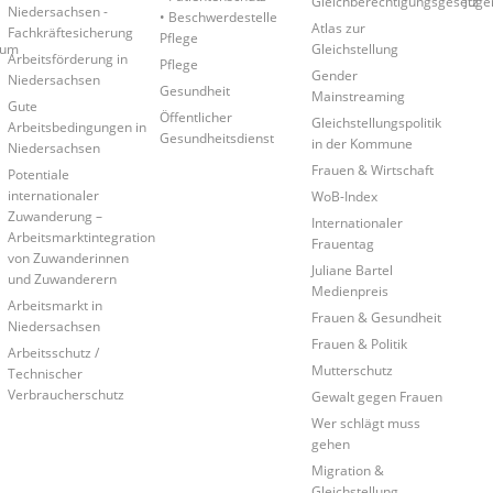
Gleichberechtigungsgesetz
Juge
Niedersachsen -
• Beschwerdestelle
Atlas zur
Fachkräftesicherung
Pflege
rum
Gleichstellung
Arbeitsförderung in
Pflege
Gender
Niedersachsen
Gesundheit
Mainstreaming
Gute
Öffentlicher
Gleichstellungspolitik
Arbeitsbedingungen in
Gesundheitsdienst
in der Kommune
Niedersachsen
Frauen & Wirtschaft
Potentiale
internationaler
WoB-Index
Zuwanderung –
Internationaler
Arbeitsmarktintegration
Frauentag
von Zuwanderinnen
Juliane Bartel
und Zuwanderern
Medienpreis
Arbeitsmarkt in
Frauen & Gesundheit
Niedersachsen
Frauen & Politik
Arbeitsschutz /
Mutterschutz
Technischer
Verbraucherschutz
Gewalt gegen Frauen
Wer schlägt muss
gehen
Migration &
Gleichstellung