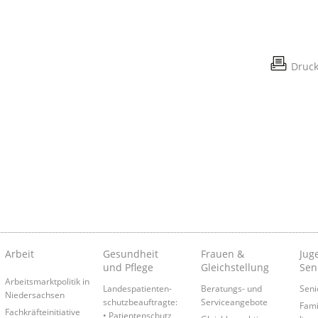
Druc
Arbeit
Gesundheit
Frauen &
Juge
und Pflege
Gleichstellung
Sen
Arbeitsmarktpolitik in
Landespatienten­
Beratungs- und
Seni
Niedersachsen
schutzbeauftragte:
Serviceangebote
Fami
Fachkräfteinitiative
• Patientenschutz