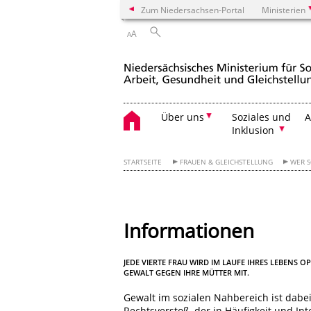
Zum Niedersachsen-Portal
Ministerien
A
A
Über uns
Soziales und
A
Inklusion
STARTSEITE
FRAUEN & GLEICHSTELLUNG
WER 
Informationen
JEDE VIERTE FRAU WIRD IM LAUFE IHRES LEBENS 
GEWALT GEGEN IHRE MÜTTER MIT.
Gewalt im sozialen Nahbereich ist dabei
Rechtsverstoß, der in Häufigkeit und Int