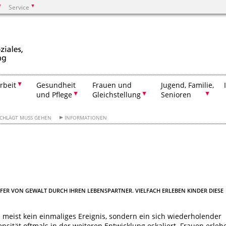
Service
Suchen
rbeit
Gesundheit
Frauen und
Jugend, Familie,
und Pflege
Gleichstellung
Senioren
SCHLÄGT MUSS GEHEN
INFORMATIONEN
OPFER VON GEWALT DURCH IHREN LEBENSPARTNER. VIELFACH ERLEBEN KINDER DIESE
 meist kein einmaliges Ereignis, sondern ein sich wiederholender
ensität oftmals in der weiteren Entwicklung eskaliert. Frauen erleb