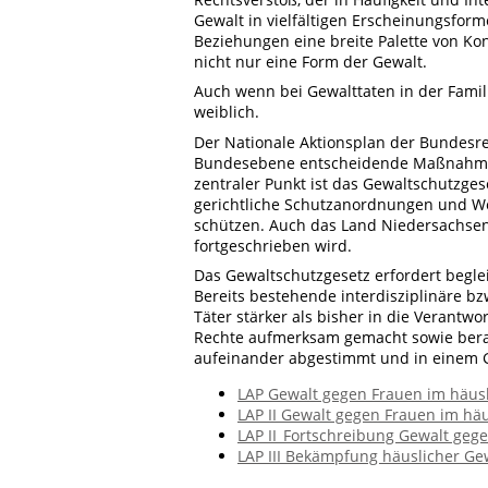
Gewalt in vielfältigen Erscheinungsfor
Beziehungen eine breite Palette von Kon
nicht nur eine Form der Gewalt.
Auch wenn bei Gewalttaten in der Fami
weiblich.
Der Nationale Aktionsplan der Bundesr
Bundesebene entscheidende Maßnahmen 
zentraler Punkt ist das Gewaltschutzges
gerichtliche Schutzanordnungen und We
schützen. Auch das Land Niedersachsen
fortgeschrieben wird.
Das Gewaltschutzgesetz erfordert beg
Bereits bestehende interdisziplinäre bzw
Täter stärker als bisher in die Veran
Rechte aufmerksam gemacht sowie berat
aufeinander abgestimmt und in einem G
LAP Gewalt gegen Frauen im häus
LAP II Gewalt gegen Frauen im hä
LAP II_Fortschreibung Gewalt geg
LAP III Bekämpfung häuslicher Ge