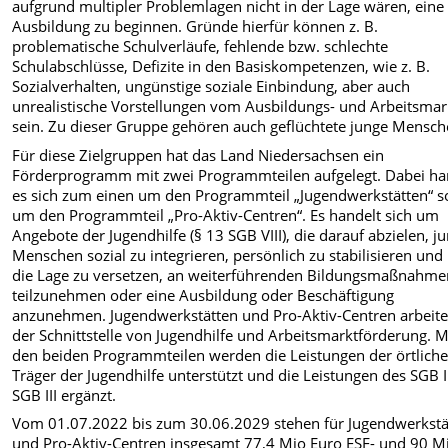
aufgrund multipler Problemlagen nicht in der Lage wären, eine
Ausbildung zu beginnen. Gründe hierfür können z. B.
problematische Schulverläufe, fehlende bzw. schlechte
Schulabschlüsse, Defizite in den Basiskompetenzen, wie z. B.
Sozialverhalten, ungünstige soziale Einbindung, aber auch
unrealistische Vorstellungen vom Ausbildungs- und Arbeitsmar
sein. Zu dieser Gruppe gehören auch geflüchtete junge Mensch
Für diese Zielgruppen hat das Land Niedersachsen ein
Förderprogramm mit zwei Programmteilen aufgelegt. Dabei ha
es sich zum einen um den Programmteil „Jugendwerkstätten“ s
um den Programmteil „Pro-Aktiv-Centren“. Es handelt sich um
Angebote der Jugendhilfe (§ 13 SGB VIII), die darauf abzielen, j
Menschen sozial zu integrieren, persönlich zu stabilisieren und 
die Lage zu versetzen, an weiterführenden Bildungsmaßnahme
teilzunehmen oder eine Ausbildung oder Beschäftigung
anzunehmen. Jugendwerkstätten und Pro-Aktiv-Centren arbeit
der Schnittstelle von Jugendhilfe und Arbeitsmarktförderung. M
den beiden Programmteilen werden die Leistungen der örtlich
Träger der Jugendhilfe unterstützt und die Leistungen des SGB I
SGB III ergänzt.
Vom 01.07.2022 bis zum 30.06.2029 stehen für Jugendwerkstä
und Pro-Aktiv-Centren insgesamt 77,4 Mio Euro ESF- und 90 M