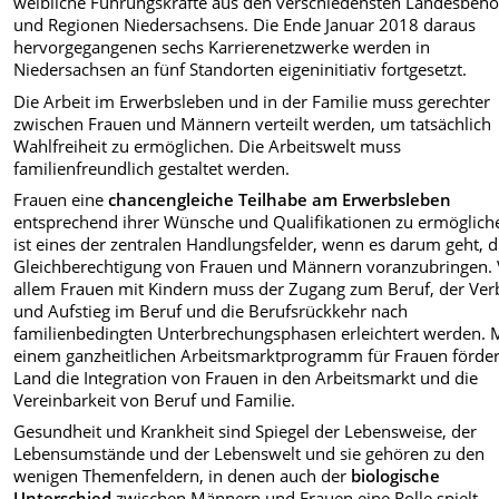
weibliche Führungskräfte aus den verschiedensten Landesbeh
und Regionen Niedersachsens. Die Ende Januar 2018 daraus
hervorgegangenen sechs Karrierenetzwerke werden in
Niedersachsen an fünf Standorten eigeninitiativ fortgesetzt.
Die Arbeit im Erwerbsleben und in der Familie muss gerechter
zwischen Frauen und Männern verteilt werden, um tatsächlich
Wahlfreiheit zu ermöglichen. Die Arbeitswelt muss
familienfreundlich gestaltet werden.
Frauen eine
chancengleiche Teilhabe am Erwerbsleben
entsprechend ihrer Wünsche und Qualifikationen zu ermöglich
ist eines der zentralen Handlungsfelder, wenn es darum geht, d
Gleichberechtigung von Frauen und Männern voranzubringen. 
allem Frauen mit Kindern muss der Zugang zum Beruf, der Ver
und Aufstieg im Beruf und die Berufsrückkehr nach
familienbedingten Unterbrechungsphasen erleichtert werden. 
einem ganzheitlichen Arbeitsmarktprogramm für Frauen förder
Land die Integration von Frauen in den Arbeitsmarkt und die
Vereinbarkeit von Beruf und Familie.
Gesundheit und Krankheit sind Spiegel der Lebensweise, der
Lebensumstände und der Lebenswelt und sie gehören zu den
wenigen Themenfeldern, in denen auch der
biologische
Unterschied
zwischen Männern und Frauen eine Rolle spielt.