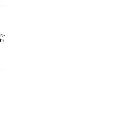
s
UN-
hr
.