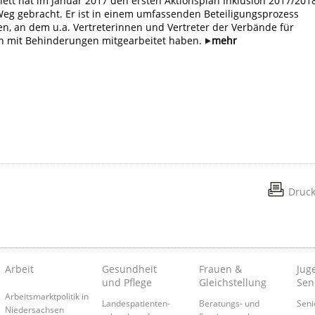
ett hat im Januar 2017 den ersten Aktionsplan Inklusion 2017/201
Weg gebracht. Er ist in einem umfassenden Beteiligungsprozess
n, an dem u.a. Vertreterinnen und Vertreter der Verbände für
 mit Behinderungen mitgearbeitet haben.
mehr
Druc
Arbeit
Gesundheit
Frauen &
Juge
und Pflege
Gleichstellung
Sen
Arbeitsmarktpolitik in
Landespatienten­
Beratungs- und
Seni
Niedersachsen