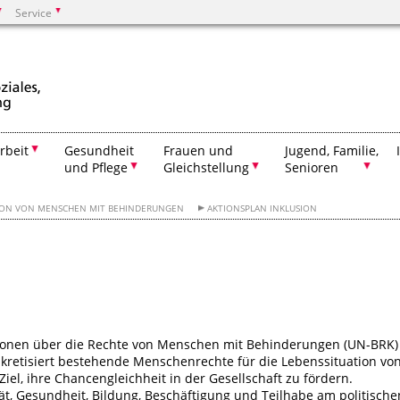
Service
Suchen
rbeit
Gesundheit
Frauen und
Jugend, Familie,
und Pflege
Gleichstellung
Senioren
ION VON MENSCHEN MIT BEHINDERUNGEN
AKTIONSPLAN INKLUSION
onen über die Rechte von Menschen mit Behinderungen (UN-BRK) 
onkretisiert bestehende Menschenrechte für die Lebenssituation vo
l, ihre Chancengleichheit in der Gesellschaft zu fördern.
ät, Gesundheit, Bildung, Beschäftigung und Teilhabe am politische