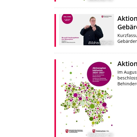
Aktion
Gebär
Kurzfassu
Gebärde
Bildrechte
:
ms
Aktion
Im August
beschloss
Behinder
Bildrechte
:
ms