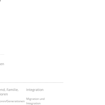
8
ken
nd, Familie,
Integration
ioren
Migration und
oren/Generationen
Integration