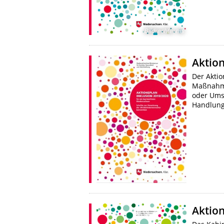
Bildrechte
:
ms
Aktion
Der Akti
Maßnahme
oder Ums
Handlung
Aktion