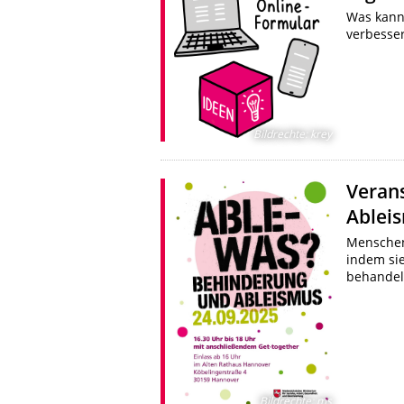
Was kann
verbesse
Bildrechte
:
krey
Veran
Ablei
Menschen
indem si
behandel
Bildrechte
:
ms