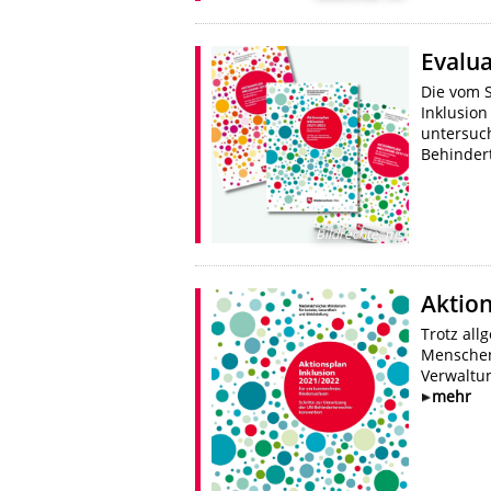
Evalua
Die vom S
Inklusion
untersuch
Behinder
Bildrechte
:
ms
Aktion
Trotz al
Menschen
Verwaltu
mehr