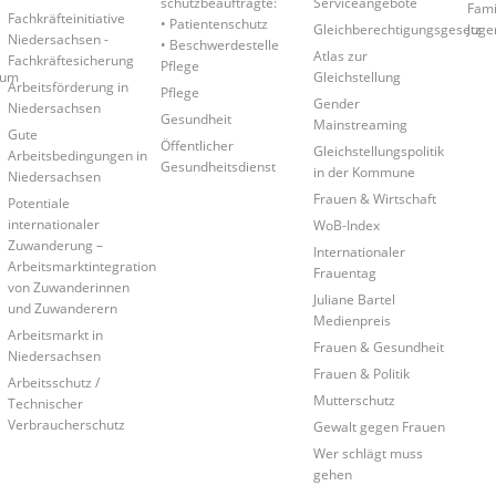
schutzbeauftragte:
Serviceangebote
Fami
Fachkräfteinitiative
• Patientenschutz
Gleichberechtigungsgesetz
Juge
Niedersachsen -
• Beschwerdestelle
Atlas zur
Fachkräftesicherung
Pflege
rum
Gleichstellung
Arbeitsförderung in
Pflege
Gender
Niedersachsen
Gesundheit
Mainstreaming
Gute
Öffentlicher
Gleichstellungspolitik
Arbeitsbedingungen in
Gesundheitsdienst
in der Kommune
Niedersachsen
Frauen & Wirtschaft
Potentiale
internationaler
WoB-Index
Zuwanderung –
Internationaler
Arbeitsmarktintegration
Frauentag
von Zuwanderinnen
Juliane Bartel
und Zuwanderern
Medienpreis
Arbeitsmarkt in
Frauen & Gesundheit
Niedersachsen
Frauen & Politik
Arbeitsschutz /
Mutterschutz
Technischer
Verbraucherschutz
Gewalt gegen Frauen
Wer schlägt muss
gehen