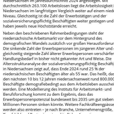
Niedersachsen im Jahresdurchschnitt 2024 angestiegen. M
it
durchschnittlich 263.100 Arbeitslosen liegt die Arbeitslosigkeit 
Niedersachsen im langfristigen Vergleich weiter auf einem nied
Niveau. Gleichzeitig ist die Zahl der Erwerbstätigen und der
sozialversicherungspflichtig Beschäftigten weiter gestiegen und
haben jeweils neue Höchststände erreicht.
Neben den beschriebenen Rahmenbedingungen steht der
niedersächsische Arbeitsmarkt vor dem Hintergrund des
demografischen Wandels zusätzlich vor großen Herausforderu
Die sinkende Zahl der Erwerbspersonen im jüngeren Alter und 
gleichzeitig steigende Zahl älterer Erwerbspersonen verschärfe
Handlungsbedarf in bisher nicht gekannter Art und Weise. Die
Altersstrukturanalyse der sozialversicherungspflichtig Beschäft
in Niedersachsen zeigt auf, dass Ende 2024 rund 25 % der
niedersächsischen Beschäftigten älter als 55 war. Das heißt, das
den nächsten 10 bis 12 Jahren niedersachsenweit rund 800.00
Beschäftigte demografiebedingt aus dem Arbeitsleben aussche
werden.
Eine Modellierung des Instituts für Arbeitsmarkt- und
Berufsforschung kommt zu dem Ergebnis, dass das
Erwerbspersonenpotenzial bundesweit bis 2035 um gut sieben
Millionen Personen sinken könnte.
Weitere Fachkräfteengpäss
werden also eintreten – je nach Branche, Unternehmensgröße,