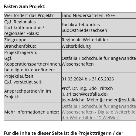
Fakten zum Projekt:
Wer fördert das Projekt?
Land Niedersachsen, ESF+
Ggf. Regionales
Fachkräftebündnis
Fachkräftebündnis/
SüdOstNiedersachsen
regionaler Fokus:
Zielgruppe:
Regionale Weiterbilder
Branchenfokus:
Weiterbildung
Projektträger/in:
Ggf.
Ostfalia Hochschule für angewandt
Kooperationspartner/innen,
Wissenschaften
beteiligte Akteure/innen:
Projektlaufzeit:
01.03.2024 bis 31.05.2026
Ggf. verstetigt seit:
Prof. Dr. Ing. Udo Triltsch
Ansprechpartner/in im
(u.triltsch@ostfalia.de),
Projekt:
Jean-Michel Meier (je.meier@ostfali
Ostfalia Hochschule für angewandt
Mehr Informationen unter:
Wissenschaften - Digitale Weiterbil
der Weiterbilder "DiWeiWei"
Für die Inhalte dieser Seite ist die Projektträgerin / der