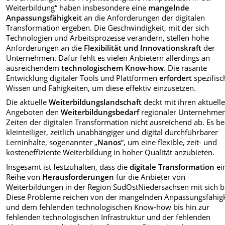
Weiterbildung“ haben insbesondere eine
mangelnde
Anpassungsfähigkeit
an die Anforderungen der digitalen
Transformation ergeben. Die Geschwindigkeit, mit der sich
Technologien und Arbeitsprozesse verändern, stellen hohe
Anforderungen an die
Flexibilität und Innovationskraft
der
Unternehmen. Dafür fehlt es vielen Anbietern allerdings an
ausreichendem
technologischem Know-how
. Die rasante
Entwicklung digitaler Tools und Plattformen
erfordert
spezifisc
Wissen und Fähigkeiten, um diese effektiv einzusetzen.
Die aktuelle
Weiterbildungslandschaft
deckt mit ihren aktuell
Angeboten den
Weiterbildungsbedarf
regionaler Unternehmen
Zeiten der digitalen Transformation nicht ausreichend ab. Es be
kleinteiliger, zeitlich unabhängiger und digital durchführbarer
Lerninhalte, sogenannter „
Nanos
“, um eine flexible, zeit- und
kosteneffiziente Weiterbildung in hoher Qualität anzubieten.
Insgesamt ist festzuhalten, dass die
digitale Transformation
ei
Reihe von
Herausforderungen
für die Anbieter von
Weiterbildungen in der Region SüdOstNiedersachsen mit sich br
Diese Probleme reichen von der mangelnden Anpassungsfähigk
und dem fehlenden technologischen Know-how bis hin zur
fehlenden technologischen Infrastruktur und der fehlenden