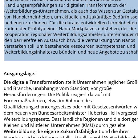
Handlungsempfehlungen zur digitalen Transformation der
(Weiterbildungs-)Unternehmen, als auch das Wissen zur Gestal
von Nanolerneinheiten, um aktuelle und zukünftige Bedürfnisse
bedienen zu können. Für die daraus entwickelten Lerneinheiten
zudem der Prototyp eines Nano-Markplatzes entstehen, der die
Kooperation regionaler Weiterbildungsanbieter untereinander 
den barrierefreien Austausch bzw. die Vermarktung von Nanos
verstärken soll, um bestehende Ressourcen (Kompetenzen und
Weiterbildungsinhalte) zu bündeln und neue Angebote zu schaf
Ausgangslage:
Die
digitale Transformation
stellt Unternehmen jeglicher Größ
und Branche, unabhängig vom Standort, vor große
Herausforderungen. Die Politik reagiert darauf mit
Fördermaßnahmen, etwa im Rahmen des
Qualifizierungschancengesetzes oder mit Gesetzesentwürfen w
dem neuen von Bundesarbeitsminister Hubertus Heil vorgestel
Weiterbildungsgesetz. Dass ländliche Regionen und die dortige
Kleinen und Mittleren Unternehmen (KMU) durch gezielte
Weiterbildung
die
eigene Zukunftsfähigkeit
und die ihrer
Standorte sichern können, stellt aktuell sowohl Weiterbilder al