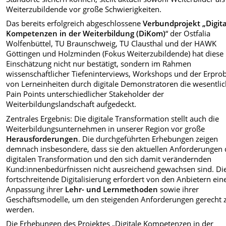
Weiterzubildende vor große Schwierigkeiten.
Das bereits erfolgreich abgeschlossene
Verbundprojekt „Digit
Kompetenzen in der Weiterbildung (DiKom)
“ der Ostfalia
Wolfenbüttel, TU Braunschweig, TU Clausthal und der HAWK
Göttingen und Holzminden (Fokus Weiterzubildende) hat diese
Einschätzung nicht nur bestätigt, sondern im Rahmen
wissenschaftlicher Tiefeninterviews, Workshops und der Erpro
von Lerneinheiten durch digitale Demonstratoren die wesentli
Pain Points unterschiedlicher Stakeholder der
Weiterbildungslandschaft aufgedeckt.
Zentrales Ergebnis: Die digitale Transformation stellt auch die
Weiterbildungsunternehmen in unserer Region vor große
Herausforderungen
. Die durchgeführten Erhebungen zeigen
demnach insbesondere, dass sie den aktuellen Anforderungen 
digitalen Transformation und den sich damit verändernden
Kund:innenbedürfnissen nicht ausreichend gewachsen sind. Di
fortschreitende Digitalisierung erfordert von den Anbietern ein
Anpassung ihrer
Lehr- und Lernmethoden
sowie ihrer
Geschäftsmodelle, um den steigenden Anforderungen gerecht 
werden.
Die Erhebungen des Projektes „Digitale Kompetenzen in der