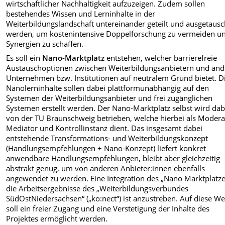
wirtschaftlicher Nachhaltigkeit aufzuzeigen. Zudem sollen
bestehendes Wissen und Lerninhalte in der
Weiterbildungslandschaft untereinander geteilt und ausgetausc
werden, um kostenintensive Doppelforschung zu vermeiden u
Synergien zu schaffen.
Es soll ein
Nano-Marktplatz
entstehen, welcher barrierefreie
Austauschoptionen zwischen Weiterbildungsanbietern und an
Unternehmen bzw. Institutionen auf neutralem Grund bietet. D
Nanolerninhalte sollen dabei plattformunabhängig auf den
Systemen der Weiterbildungsanbieter und frei zugänglichen
Systemen erstellt werden. Der Nano-Marktplatz selbst wird dab
von der TU Braunschweig betrieben, welche hierbei als Modera
Mediator und Kontrollinstanz dient. Das insgesamt dabei
entstehende Transformations- und
Weiterbildungskonzept
(Handlungsempfehlungen + Nano-Konzept) liefert konkret
anwendbare Handlungsempfehlungen, bleibt aber gleichzeitig
abstrakt genug, um von anderen Anbieter:innen ebenfalls
angewendet zu werden. Eine Integration des „Nano Marktplatze
die Arbeitsergebnisse des „Weiterbildungsverbundes
SüdOstNiedersachsen“ („ko:nect“) ist anzustreben. Auf diese We
soll ein freier Zugang und eine Verstetigung der Inhalte des
Projektes ermöglicht werden.