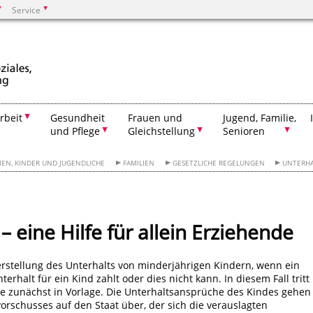
Service
Suchen
rbeit
Gesundheit
Frauen und
Jugend, Familie,
und Pflege
Gleichstellung
Senioren
IEN, KINDER UND JUGENDLICHE
FAMILIEN
GESETZLICHE REGELUNGEN
UNTERHA
 eine Hilfe für allein Erziehende
erstellung des Unterhalts von minderjährigen Kindern, wenn ein
terhalt für ein Kind zahlt oder dies nicht kann. In diesem Fall tritt
e zunächst in Vorlage. Die Unterhaltsansprüche des Kindes gehen
orschusses auf den Staat über, der sich die verauslagten