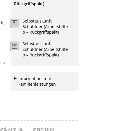
Rückgriffspakt)
d
s
Selbstauskunft
k,
Schuldner (Arbeitshilfe
b – Rückgriffspakt)
Selbstauskunft
Schuldner (Arbeitshilfe
b – Rückgriffspakt)
ken
Informationstool
Familienleistungen
nd, Familie,
Integration