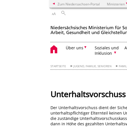
Zum Niedersachsen-Portal
Ministerien
A
A
Über uns
Soziales und
A
Inklusion
STARTSEITE
JUGEND, FAMILIE, SENIOREN
FAMIL
Unterhaltsvorschuss –
Der Unterhaltsvorschuss dient der Sich
unterhaltspflichtiger Elternteil keinen Un
die zuständige Unterhaltsvorschusskass
dann in Höhe des gezahlten Unterhaltsv