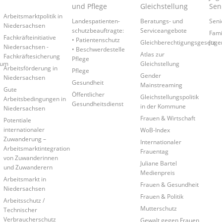
und Pflege
Gleichstellung
Sen
Arbeitsmarktpolitik in
Landespatienten­
Beratungs- und
Seni
Niedersachsen
schutzbeauftragte:
Serviceangebote
Fami
Fachkräfteinitiative
• Patientenschutz
Gleichberechtigungsgesetz
Juge
Niedersachsen -
• Beschwerdestelle
Atlas zur
Fachkräftesicherung
Pflege
rum
Gleichstellung
Arbeitsförderung in
Pflege
Gender
Niedersachsen
Gesundheit
Mainstreaming
Gute
Öffentlicher
Gleichstellungspolitik
Arbeitsbedingungen in
Gesundheitsdienst
in der Kommune
Niedersachsen
Frauen & Wirtschaft
Potentiale
internationaler
WoB-Index
Zuwanderung –
Internationaler
Arbeitsmarktintegration
Frauentag
von Zuwanderinnen
Juliane Bartel
und Zuwanderern
Medienpreis
Arbeitsmarkt in
Frauen & Gesundheit
Niedersachsen
Frauen & Politik
Arbeitsschutz /
Mutterschutz
Technischer
Verbraucherschutz
Gewalt gegen Frauen