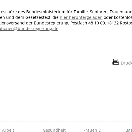
roschüre des Bundesministerium für Familie, Senioren, Frauen un
en und dem Gesetzestext, die
hier heruntergeladen
oder kostenlo
ionsversand der Bundesregierung, Postfach 48 10 09, 18132 Rostoc
ationen@bundesregierung.de
.
Druc
Arbeit
Gesundheit
Frauen &
Juge