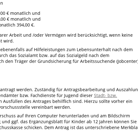
en
,00 € monatlich und
9,00 € monatlich und
natlich 394,00 €.
er Arbeit und /oder Vermögen wird berücksichtigt, wenn keine
t wird.
gebenenfalls auf Hilfeleistungen zum Lebensunterhalt nach dem
durch das Sozialamt bzw. auf das Sozialgeld nach dem
rch den Träger der Grundsicherung für Arbeitssuchende (Jobcenter
beantragt werden. Zuständig für Antragsbearbeitung und Auszahlu
endämter bzw. Fachdienste für Jugend dieser
Stadt- bzw.
 Ausfüllen des Antrages behilflich sind. Hierzu sollte vorher ein
vorschussstelle vereinbart werden.
orschuss auf Ihren Computer herunterladen und am Bildschirm
 und ggf. das Ergänzungsblatt für Kinder ab 12 Jahren können Sie
chusskasse schicken. Dem Antrag ist das unterschriebene Merkbla