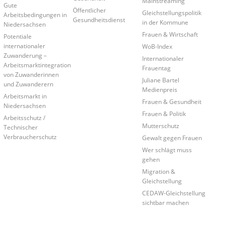
Mainstreaming
Gute
Öffentlicher
Gleichstellungspolitik
Arbeitsbedingungen in
Gesundheitsdienst
in der Kommune
Niedersachsen
Frauen & Wirtschaft
Potentiale
internationaler
WoB-Index
Zuwanderung –
Internationaler
Arbeitsmarktintegration
Frauentag
von Zuwanderinnen
Juliane Bartel
und Zuwanderern
Medienpreis
Arbeitsmarkt in
Frauen & Gesundheit
Niedersachsen
Frauen & Politik
Arbeitsschutz /
Mutterschutz
Technischer
Verbraucherschutz
Gewalt gegen Frauen
Wer schlägt muss
gehen
Migration &
Gleichstellung
CEDAW-Gleichstellung
sichtbar machen