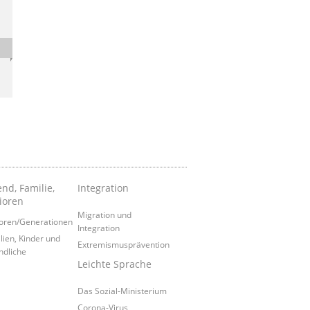
nd, Familie,
Integration
ioren
Migration und
oren/Generationen
Integration
lien, Kinder und
Extremismusprävention
ndliche
Leichte Sprache
Das Sozial-Ministerium
Corona-Virus