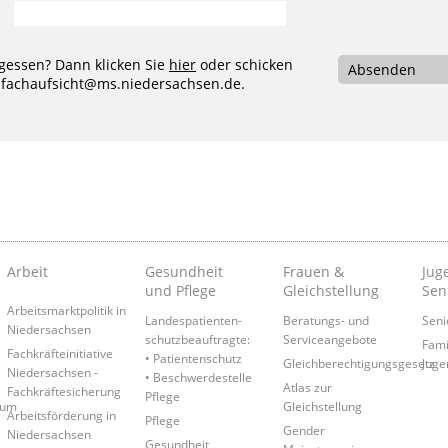
gessen? Dann klicken Sie
hier
oder schicken
Absenden
-fachaufsicht@ms.niedersachsen.de
.
Arbeit
Gesundheit
Frauen &
Juge
und Pflege
Gleichstellung
Sen
Arbeitsmarktpolitik in
Landespatienten­
Beratungs- und
Seni
Niedersachsen
schutzbeauftragte:
Serviceangebote
Fami
Fachkräfteinitiative
• Patientenschutz
Gleichberechtigungsgesetz
Juge
Niedersachsen -
• Beschwerdestelle
Atlas zur
Fachkräftesicherung
Pflege
rum
Gleichstellung
Arbeitsförderung in
Pflege
Gender
Niedersachsen
Gesundheit