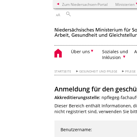
Zum Niedersachsen-Portal
Ministerien
A
A
Über uns
Soziales und
A
Inklusion
STARTSEITE
GESUNDHEIT UND PFLEGE
PFLEGE
Anmeldung für den geschü
Akkreditierungsstelle:
npflegeg-fachau
Dieser Bereich enthält Informationen, d
nicht registriert sind, verwenden Sie bi
Benutzername: