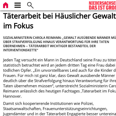
Täterarbeit bei Häuslicher Gewalt
im Fokus
SOZIALMINISTERIN CAROLA REIMANN: „GEWALT AUSÜBENDE MÄNNER M
ÜBER STRAFVERFOLGUNG HINAUS VERANTWORTUNG FÜR IHRE TATEN
ÜBERNEHMEN ─ TÄTERARBEIT WICHTIGER BESTANDTEIL DER
INTERVENTIONSKETTE“
Jeden Tag versucht ein Mann in Deutschland seine Frau zu töte
statistisch betrachtet wird an jedem dritten Tag eine Frau dabe
tödlichen Opfer. „Ein unvorstellbares Leid auch für die Kinder d
Frauen. Für mich ist ganz klar, dass Gewalt ausübende Männer
deutlich über die Strafverfolgung hinaus Verantwortung für ihr
Taten übernehmen müssen“, unterstreicht Sozialministerin Car
Reimann anlässlich des heutigen Fachtages ‚Täterarbeit im Foku
Hannover.
Damit sich kooperierende Institutionen wie Polizei,
Staatsanwaltschaften, Frauenunterstützungseinrichtungen,
Jugendämter und in der Täterarbeit Engagierte besser unterein