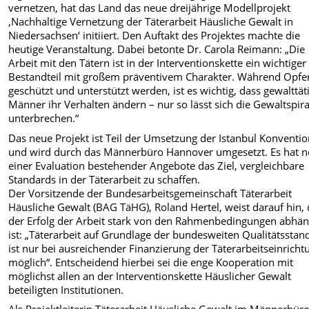
vernetzen, hat das Land das neue dreijährige Modellprojekt
‚Nachhaltige Vernetzung der Täterarbeit Häusliche Gewalt in
Niedersachsen‘ initiiert. Den Auftakt des Projektes machte die
heutige Veranstaltung. Dabei betonte Dr. Carola Reimann: „Die
Arbeit mit den Tätern ist in der Interventionskette ein wichtiger
Bestandteil mit großem präventivem Charakter. Während Opfe
geschützt und unterstützt werden, ist es wichtig, dass gewalttät
Männer ihr Verhalten ändern – nur so lässt sich die Gewaltspira
unterbrechen.“
Das neue Projekt ist Teil der Umsetzung der Istanbul Konventi
und wird durch das Männerbüro Hannover umgesetzt. Es hat 
einer Evaluation bestehender Angebote das Ziel, vergleichbare
Standards in der Täterarbeit zu schaffen.
Der Vorsitzende der Bundesarbeitsgemeinschaft Täterarbeit
Häusliche Gewalt (BAG TäHG), Roland Hertel, weist darauf hin,
der Erfolg der Arbeit stark von den Rahmenbedingungen abhän
ist: „Täterarbeit auf Grundlage der bundesweiten Qualitätsstan
ist nur bei ausreichender Finanzierung der Täterarbeitseinrich
möglich“. Entscheidend hierbei sei die enge Kooperation mit
möglichst allen an der Interventionskette Häuslicher Gewalt
beteiligten Institutionen.
Als Projektleiterin Täterarbeit Häusliche Gewalt im Männerbür