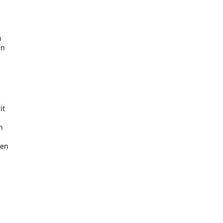
n
en
it
n
ten