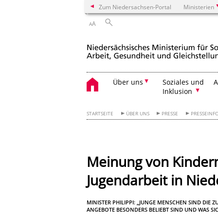
Zum Niedersachsen-Portal
Ministerien
A
A
Über uns
Soziales und
A
Inklusion
STARTSEITE
ÜBER UNS
PRESSE
PRESSEINF
Meinung von Kinder
Jugendarbeit in Nied
MINISTER PHILIPPI: „JUNGE MENSCHEN SIND DIE
ANGEBOTE BESONDERS BELIEBT SIND UND WAS S