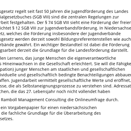
esetz regelt seit fast 50 Jahren die Jugendförderung des Landes
algesetzbuches (SGB VIII) sind die zentralen Regelungen zur
eit festgehalten. Der § 74 SGB VIII sieht eine Förderung der freie
lichtet § 12 SGB VIII zur Jugendverbandsförderung. In Niedersachs
tz, welches die Förderung insbesondere der Jugendverbände
sgesetz werden derzeit sowohl Bildungsreferentenstellen wie auch
bände gewährt. Ein wichtiger Bestandteil ist dabei die Förderung
arbeit derzeit die Grundlage für die Landesförderung darstellt.
ialen Lernens, das junge Menschen die eigenverantwortliche
 Hineinwachsen in die Gesellschaft erleichtert. Sie will die Fähigke
zipation) junger Menschen am staatlichen und gesellschaftlichen
ividuelle und gesellschaftlich bedingte Benachteiligungen abbaue
en. Jugendarbeit vermittelt gesellschaftliche Werte und eröffnet,
esse, die als Selbstaneignungsprozesse zu verstehen sind. Adressa
chen, die das 27. Lebensjahr noch nicht vollendet haben
rt Ramboll Management Consulting die Onlineumfrage durch.
n ein Vorgabenpapier für einen niedersächsischen
die fachliche Grundlage für die Überarbeitung des
setzes.