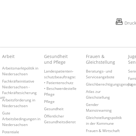
Druc
Arbeit
Gesundheit
Frauen &
Juge
und Pflege
Gleichstellung
Sen
Arbeitsmarktpolitik in
Landespatienten­
Beratungs- und
Seni
Niedersachsen
schutzbeauftragte:
Serviceangebote
Fami
Fachkräfteinitiative
• Patientenschutz
Gleichberechtigungsgesetz
Juge
Niedersachsen -
• Beschwerdestelle
Atlas zur
Fachkräftesicherung
Pflege
rum
Gleichstellung
Arbeitsförderung in
Pflege
Gender
Niedersachsen
Gesundheit
Mainstreaming
Gute
Öffentlicher
Gleichstellungspolitik
Arbeitsbedingungen in
Gesundheitsdienst
in der Kommune
Niedersachsen
Frauen & Wirtschaft
Potentiale