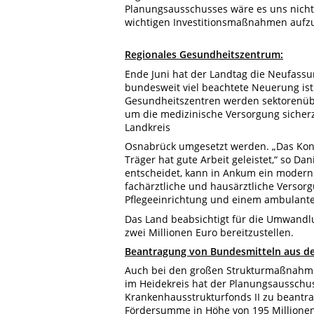
Planungsausschusses wäre es uns nicht
wichtigen Investitionsmaßnahmen aufz
Regionales Gesundheitszentrum:
Ende Juni hat der Landtag die Neufass
bundesweit viel beachtete Neuerung ist
Gesundheitszentren werden sektorenüber
um die medizinische Versorgung sicherz
Landkreis
Osnabrück umgesetzt werden. „Das Kon
Träger hat gute Arbeit geleistet,“ so Dan
entscheidet, kann in Ankum ein modern
fachärztliche und hausärztliche Versor
Pflegeeinrichtung und einem ambulante
Das Land beabsichtigt für die Umwandlu
zwei Millionen Euro bereitzustellen.
Beantragung von Bundesmitteln aus de
Auch bei den großen Strukturmaßnahmen 
im Heidekreis hat der Planungsausschus
Krankenhausstrukturfonds II zu beantra
Fördersumme in Höhe von 195 Millionen 