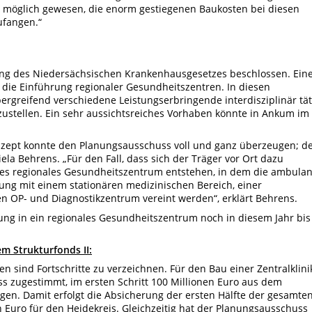
 möglich gewesen, die enorm gestiegenen Baukosten bei diesen
ufangen.“
ung des Niedersächsischen Krankenhausgesetzes beschlossen. Ein
 die Einführung regionaler Gesundheitszentren. In diesen
greifend verschiedene Leistungserbringende interdisziplinär tät
ustellen. Ein sehr aussichtsreiches Vorhaben könnte in Ankum im
zept konnte den Planungsausschuss voll und ganz überzeugen; d
iela Behrens. „Für den Fall, dass sich der Träger vor Ort dazu
es regionales Gesundheitszentrum entstehen, in dem die ambulan
gung mit einem stationären medizinischen Bereich, einer
n OP- und Diagnostikzentrum vereint werden“, erklärt Behrens.
ng in ein regionales Gesundheitszentrum noch in diesem Jahr bis
m Strukturfonds II:
sind Fortschritte zu verzeichnen. Für den Bau einer Zentralklini
s zugestimmt, im ersten Schritt 100 Millionen Euro aus dem
gen. Damit erfolgt die Absicherung der ersten Hälfte der gesamte
Euro für den Heidekreis. Gleichzeitig hat der Planungsausschuss