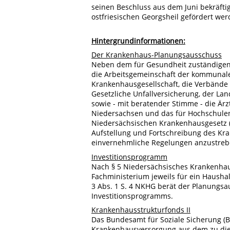
seinen Beschluss aus dem Juni bekräfti
ostfriesischen Georgsheil gefördert wer
Hintergrundinformationen:
Der Krankenhaus-Planungsausschuss
Neben dem für Gesundheit zuständigen
die Arbeitsgemeinschaft der kommunal
Krankenhausgesellschaft, die Verbände
Gesetzliche Unfallversicherung, der L
sowie - mit beratender Stimme - die Är
Niedersachsen und das für Hochschulen
Niedersächsischen Krankenhausgesetz (§
Aufstellung und Fortschreibung des Kr
einvernehmliche Regelungen anzustreb
Investitionsprogramm
Nach § 5 Niedersächsisches Krankenha
Fachministerium jeweils für ein Hausha
3 Abs. 1 S. 4 NKHG berät der Planungsa
Investitionsprogramms.
Krankenhausstrukturfonds II
Das Bundesamt für Soziale Sicherung (BA
Krankenhausversorgung aus dem zu die