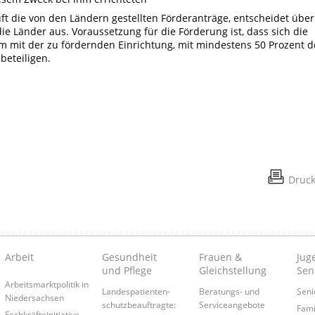
t die von den Ländern gestellten Förderanträge, entscheidet über
die Länder aus. Voraussetzung für die Förderung ist, dass sich die
m mit der zu fördernden Einrichtung, mit mindestens 50 Prozent d
beteiligen.
Druc
Arbeit
Gesundheit
Frauen &
Juge
und Pflege
Gleichstellung
Sen
Arbeitsmarktpolitik in
Landespatienten­
Beratungs- und
Seni
Niedersachsen
schutzbeauftragte:
Serviceangebote
Fami
Fachkräfteinitiative