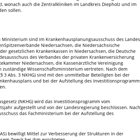
gt, wonach auch die Zentralkliniken im Landkreis Diepholz und im
den sollen.
 Ministerium sind im Krankenhausplanungsausschuss des Landes
enSpitzenverbände Niedersachsen, die Niedersächsische
 der gesetzlichen Krankenkassen in Niedersachsen, die Deutsche
andesausschuss des Verbandes der privaten Krankenversicherung
ztekammer Niedersachsen, die Kassenärztliche Vereinigung
 zuständige Wissenschaftsministerium vertreten. Nach dem
 3 Abs. 3 NKHG) sind mit den unmittelbar Beteiligten bei der
ankenhausplans und bei der Aufstellung des Investitionsprogramm
en.
usgesetz (NKHG) wird das Investitionsprogramm vom
ltsjahr aufgestellt und von der Landesregierung beschlossen. Nach
usschuss das Fachministerium bei der Aufstellung des
S) bewilligt Mittel zur Verbesserung der Strukturen in der
sem Zweck bei ihm errichteten