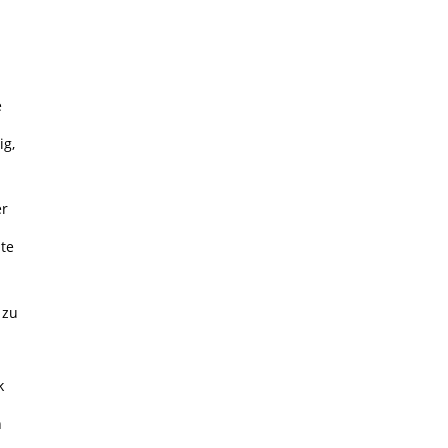
e
ig,
er
te
 zu
k
n