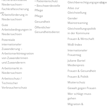
• Patientenschutz
Gleichberechtigungsgesetz
Juge
Niedersachsen -
• Beschwerdestelle
Atlas zur
Fachkräftesicherung
Pflege
rum
Gleichstellung
Arbeitsförderung in
Pflege
Gender
Niedersachsen
Gesundheit
Mainstreaming
Gute
Öffentlicher
Gleichstellungspolitik
Arbeitsbedingungen in
Gesundheitsdienst
in der Kommune
Niedersachsen
Frauen & Wirtschaft
Potentiale
internationaler
WoB-Index
Zuwanderung –
Internationaler
Arbeitsmarktintegration
Frauentag
von Zuwanderinnen
Juliane Bartel
und Zuwanderern
Medienpreis
Arbeitsmarkt in
Frauen & Gesundheit
Niedersachsen
Frauen & Politik
Arbeitsschutz /
Mutterschutz
Technischer
Verbraucherschutz
Gewalt gegen Frauen
Wer schlägt muss
gehen
Migration &