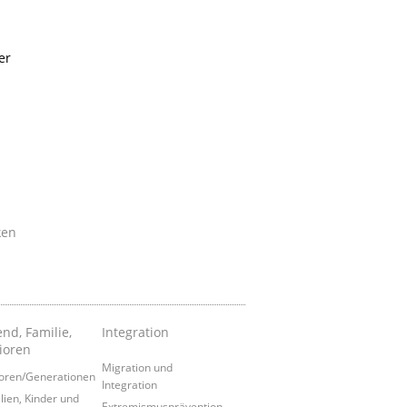
er
ken
nd, Familie,
Integration
ioren
Migration und
oren/Generationen
Integration
lien, Kinder und
Extremismusprävention