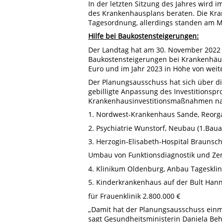
In der letzten Sitzung des Jahres wird
des Krankenhausplans beraten. Die Kra
Tagesordnung, allerdings standen am M
Hilfe bei Baukostensteigerungen:
Der Landtag hat am 30. November 2022 
Baukostensteigerungen bei Krankenhäuse
Euro und im Jahr 2023 in Höhe von weite
Der Planungsausschuss hat sich über die
gebilligte Anpassung des Investitionspr
Krankenhausinvestitionsmaßnahmen nach
1. Nordwest-Krankenhaus Sande, Reorgan
2. Psychiatrie Wunstorf, Neubau (1.Baua
3. Herzogin-Elisabeth-Hospital Braunsc
Umbau von Funktionsdiagnostik und Zent
4. Klinikum Oldenburg, Anbau Tagesklin
5. Kinderkrankenhaus auf der Bult Han
für Frauenklinik 2.800.000 €
„Damit hat der Planungsausschuss einmal
sagt Gesundheitsministerin Daniela Be