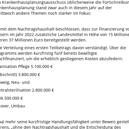
 im Krankenhausplanungsausschuss üblicherweise die Fortschreibu
nkenhausplanung stand zwar auch in diesem Jahr auf der
ittwoch andere Themen noch stärker im Fokus:
mit dem Nachtragshaushalt beschlossen, dass zur Finanzierung v
rn im Jahr 2022 zusätzliche Landesmittel in Höhe von 15 Million
ren 37 Millionen Euro bereitgestellt werden.
 Verteilung eines ersten Teilbetrags davon verständigt. Über die
ogramms werden kurzfristig fünf bereits bewilligte
finanziert, um die erheblich gestiegenen Kosten abzufedern:
isation Pflege 5.100.000 €
bschnitt) 3.800.000 €
hweig, Neu- und
ralsterilisation 2.800.000 €
ik 500.000 €
nover, Umbau
 mehr seine kurzfristige Handlungsfähigkeit unter Beweis gestell
hrens, „ohne den Nachtragshaushalt und die Entscheidung des