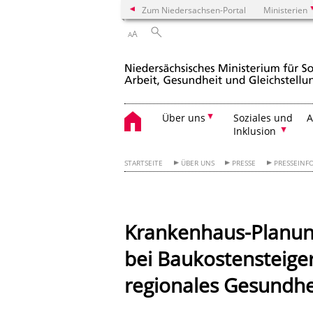
Zum Niedersachsen-Portal
Ministerien
A
A
Über uns
Soziales und
A
Inklusion
STARTSEITE
ÜBER UNS
PRESSE
PRESSEINF
Krankenhaus-Planung
bei Baukostensteige
regionales Gesundhe