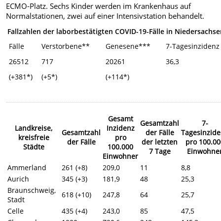
ECMO-Platz. Sechs Kinder werden im Krankenhaus auf
Normalstationen, zwei auf einer Intensivstation behandelt.
Fallzahlen der laborbestätigten COVID-19-Fälle in Niedersachs
Fälle
Verstorbene**
Genesene***
7-Tagesinzidenz
26512
717
20261
36,3
(+381*)
(+5*)
(+114*)
Gesamt
Gesamtzahl
7-
Landkreise,
Inzidenz
Gesamtzahl
der Fälle
Tagesinzid
kreisfreie
pro
der Fälle
der letzten
pro 100.00
Städte
100.000
7 Tage
Einwohne
Einwohner
Ammerland
261 (+8)
209,0
11
8,8
Aurich
345 (+3)
181,9
48
25,3
Braunschweig,
618 (+10)
247,8
64
25,7
Stadt
Celle
435 (+4)
243,0
85
47,5