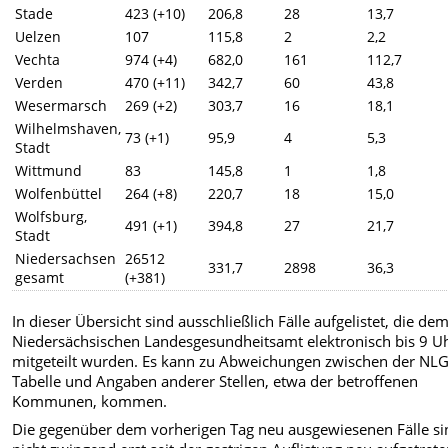
Stade
423 (+10)
206,8
28
13,7
Uelzen
107
115,8
2
2,2
Vechta
974 (+4)
682,0
161
112,7
Verden
470 (+11)
342,7
60
43,8
Wesermarsch
269 (+2)
303,7
16
18,1
Wilhelmshaven,
73 (+1)
95,9
4
5,3
Stadt
Wittmund
83
145,8
1
1,8
Wolfenbüttel
264 (+8)
220,7
18
15,0
Wolfsburg,
491 (+1)
394,8
27
21,7
Stadt
Niedersachsen
26512
331,7
2898
36,3
gesamt
(+381)
In dieser Übersicht sind ausschließlich Fälle aufgelistet, die de
Niedersächsischen Landesgesundheitsamt elektronisch bis 9 U
mitgeteilt wurden. Es kann zu Abweichungen zwischen der NL
Tabelle und Angaben anderer Stellen, etwa der betroffenen
Kommunen, kommen.
Die gegenüber dem vorherigen Tag neu ausgewiesenen Fälle si