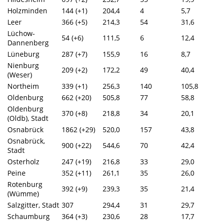
Holzminden
144 (+1)
204,4
4
5,7
Leer
366 (+5)
214,3
54
31,6
Lüchow-
54 (+6)
111,5
6
12,4
Dannenberg
Lüneburg
287 (+7)
155,9
16
8,7
Nienburg
209 (+2)
172,2
49
40,4
(Weser)
Northeim
339 (+1)
256,3
140
105,8
Oldenburg
662 (+20)
505,8
77
58,8
Oldenburg
370 (+8)
218,8
34
20,1
(Oldb), Stadt
Osnabrück
1862 (+29)
520,0
157
43,8
Osnabrück,
900 (+22)
544,6
70
42,4
Stadt
Osterholz
247 (+19)
216,8
33
29,0
Peine
352 (+11)
261,1
35
26,0
Rotenburg
392 (+9)
239,3
35
21,4
(Wümme)
Salzgitter, Stadt
307
294,4
31
29,7
Schaumburg
364 (+3)
230,6
28
17,7