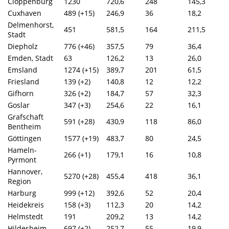
Cloppenburg
1230
720,6
248
145,3
Cuxhaven
489 (+15)
246,9
36
18,2
Delmenhorst,
451
581,5
164
211,5
Stadt
Diepholz
776 (+46)
357,5
79
36,4
Emden, Stadt
63
126,2
13
26,0
Emsland
1274 (+15)
389,7
201
61,5
Friesland
139 (+2)
140,8
12
12,2
Gifhorn
326 (+2)
184,7
57
32,3
Goslar
347 (+3)
254,6
22
16,1
Grafschaft
591 (+28)
430,9
118
86,0
Bentheim
Göttingen
1577 (+19)
483,7
80
24,5
Hameln-
266 (+1)
179,1
16
10,8
Pyrmont
Hannover,
5270 (+28)
455,4
418
36,1
Region
Harburg
999 (+12)
392,6
52
20,4
Heidekreis
158 (+3)
112,3
20
14,2
Helmstedt
191
209,2
13
14,2
Hildesheim
697 (+2)
252,7
55
19,9