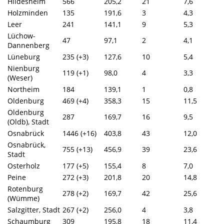
Hildesheim
566
205,2
21
7,6
Holzminden
135
191,6
3
4,3
Leer
241
141,1
9
5,3
Lüchow-
47
97,1
2
4,1
Dannenberg
Lüneburg
235 (+3)
127,6
10
5,4
Nienburg
119 (+1)
98,0
4
3,3
(Weser)
Northeim
184
139,1
1
0,8
Oldenburg
469 (+4)
358,3
15
11,5
Oldenburg
287
169,7
16
9,5
(Oldb), Stadt
Osnabrück
1446 (+16)
403,8
43
12,0
Osnabrück,
755 (+13)
456,9
39
23,6
Stadt
Osterholz
177 (+5)
155,4
8
7,0
Peine
272 (+3)
201,8
20
14,8
Rotenburg
278 (+2)
169,7
42
25,6
(Wümme)
Salzgitter, Stadt
267 (+2)
256,0
4
3,8
Schaumburg
309
195,8
18
11,4