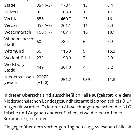
Stade
354 (+3)
173,1
13
6,4
Uelzen
96
103,9
1
1,1
Vechta
658
460,7
23
16,1
Verden
358 (+2)
261,1
11
8,0
Wesermarsch
166 (+7)
187,4
16
18,1
Wilhelmshaven,
60
78,9
6
7,9
Stadt
Wittmund
66
115,9
9
15,8
Wolfenbüttel
232
193,9
7
5,9
Wolfsburg,
449
361,0
4
3,2
Stadt
Niedersachsen
20076
251,2
939
11,8
gesamt
(+120)
In dieser Übersicht sind ausschließlich Fälle aufgelistet, die de
Niedersächsischen Landesgesundheitsamt elektronisch bis 9 U
mitgeteilt wurden. Es kann zu Abweichungen zwischen der NL
Tabelle und Angaben anderer Stellen, etwa der betroffenen
Kommunen, kommen.
Die gegenüber dem vorherigen Tag neu ausgewiesenen Fälle si