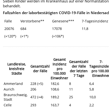
Sieben Kinder werden im Krankenhaus auf einer Normalstation
behandelt.
Fallzahlen der laborbestätigten COVID-19-Fälle in Niedersa
Fälle
Verstorbene**
Genesene***
7-Tagesinzidenz
20076
684
17078
11,8
(+120*)
(+1*)
(+106*)
Gesamt
Gesamtzahl
7-
Landkreise,
Inzidenz
Gesamtzahl
der Fälle
Tagesinzid
kreisfreie
pro
der Fälle
der letzten
pro 100.00
Städte
100.000
7 Tage
Einwohne
Einwohner
Ammerland
228 (+5)
182,6
8
6,4
Aurich
206
108,6
11
5,8
Braunschweig,
472 (+4)
189,2
25
10,0
Stadt
Celle
293
163,7
4
2,2