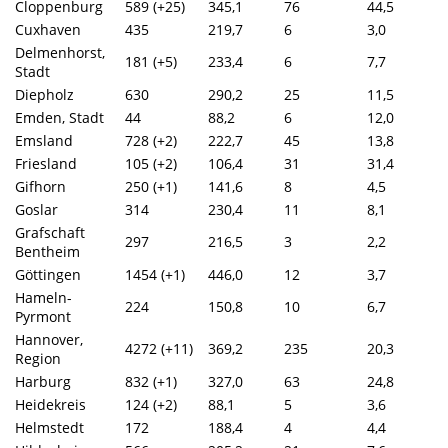
Cloppenburg
589 (+25)
345,1
76
44,5
Cuxhaven
435
219,7
6
3,0
Delmenhorst,
181 (+5)
233,4
6
7,7
Stadt
Diepholz
630
290,2
25
11,5
Emden, Stadt
44
88,2
6
12,0
Emsland
728 (+2)
222,7
45
13,8
Friesland
105 (+2)
106,4
31
31,4
Gifhorn
250 (+1)
141,6
8
4,5
Goslar
314
230,4
11
8,1
Grafschaft
297
216,5
3
2,2
Bentheim
Göttingen
1454 (+1)
446,0
12
3,7
Hameln-
224
150,8
10
6,7
Pyrmont
Hannover,
4272 (+11)
369,2
235
20,3
Region
Harburg
832 (+1)
327,0
63
24,8
Heidekreis
124 (+2)
88,1
5
3,6
Helmstedt
172
188,4
4
4,4