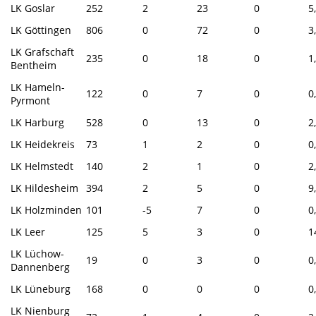
LK Goslar
252
2
23
0
5
LK Göttingen
806
0
72
0
3
LK Grafschaft
235
0
18
0
1
Bentheim
LK Hameln-
122
0
7
0
0
Pyrmont
LK Harburg
528
0
13
0
2
LK Heidekreis
73
1
2
0
0
LK Helmstedt
140
2
1
0
2
LK Hildesheim
394
2
5
0
9
LK Holzminden
101
-5
7
0
0
LK Leer
125
5
3
0
1
LK Lüchow-
19
0
3
0
0
Dannenberg
LK Lüneburg
168
0
0
0
0
LK Nienburg