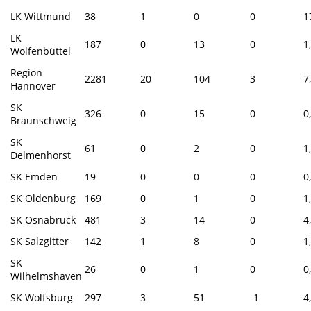
LK Wittmund
38
1
0
0
1
LK
187
0
13
0
1
Wolfenbüttel
Region
2281
20
104
3
7
Hannover
SK
326
0
15
0
0
Braunschweig
SK
61
0
2
0
1
Delmenhorst
SK Emden
19
0
0
0
0
SK Oldenburg
169
0
1
0
1
SK Osnabrück
481
3
14
0
4
SK Salzgitter
142
1
8
0
1
SK
26
0
1
0
0
Wilhelmshaven
SK Wolfsburg
297
3
51
-1
4