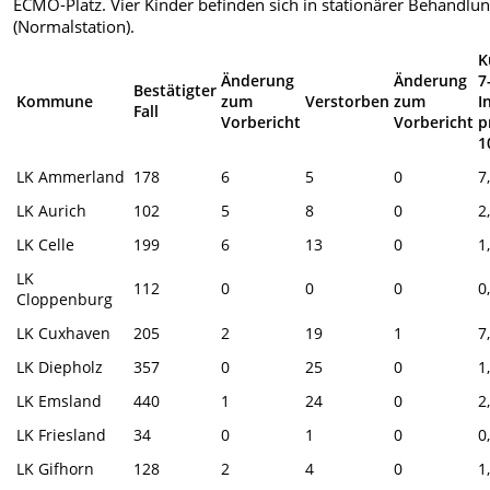
ECMO-Platz. Vier Kinder befinden sich in stationärer Behandlu
(Normalstation).
K
Änderung
Änderung
7
Bestätigter
Kommune
zum
Verstorben
zum
I
Fall
Vorbericht
Vorbericht
p
1
LK Ammerland
178
6
5
0
7
LK Aurich
102
5
8
0
2
LK Celle
199
6
13
0
1
LK
112
0
0
0
0
Cloppenburg
LK Cuxhaven
205
2
19
1
7
LK Diepholz
357
0
25
0
1
LK Emsland
440
1
24
0
2
LK Friesland
34
0
1
0
0
LK Gifhorn
128
2
4
0
1