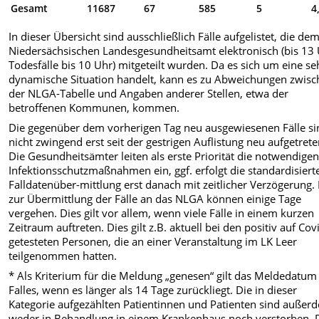
Gesamt
11687
67
585
5
4
In dieser Übersicht sind ausschließlich Fälle aufgelistet, die de
Niedersächsischen Landesgesundheitsamt elektronisch (bis 13 
Todesfälle bis 10 Uhr) mitgeteilt wurden. Da es sich um eine se
dynamische Situation handelt, kann es zu Abweichungen zwis
der NLGA-Tabelle und Angaben anderer Stellen, etwa der
betroffenen Kommunen, kommen.
Die gegenüber dem vorherigen Tag neu ausgewiesenen Fälle si
nicht zwingend erst seit der gestrigen Auflistung neu aufgetrete
Die Gesundheitsämter leiten als erste Priorität die notwendige
Infektionsschutzmaßnahmen ein, ggf. erfolgt die standardisiert
Falldatenüber-mittlung erst danach mit zeitlicher Verzögerung. 
zur Übermittlung der Fälle an das NLGA können einige Tage
vergehen. Dies gilt vor allem, wenn viele Fälle in einem kurzen
Zeitraum auftreten. Dies gilt z.B. aktuell bei den positiv auf Co
getesteten Personen, die an einer Veranstaltung im LK Leer
teilgenommen hatten.
* Als Kriterium für die Meldung „genesen“ gilt das Meldedatum
Falles, wenn es länger als 14 Tage zurückliegt. Die in dieser
Kategorie aufgezählten Patientinnen und Patienten sind außer
weder in Behandlung in einem Krankenhaus noch verstorben. 