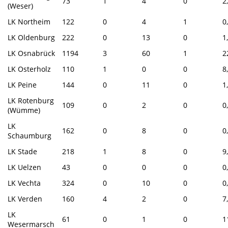
73
1
4
0
2
(Weser)
LK Northeim
122
0
4
1
0
LK Oldenburg
222
0
13
0
1
LK Osnabrück
1194
3
60
1
2
LK Osterholz
110
1
0
0
8
LK Peine
144
0
11
0
1
LK Rotenburg
109
0
2
0
0
(Wümme)
LK
162
0
8
0
0
Schaumburg
LK Stade
218
1
8
0
9
LK Uelzen
43
0
0
0
0
LK Vechta
324
0
10
0
0
LK Verden
160
4
2
0
7
LK
61
0
1
0
1
Wesermarsch