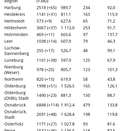
Region
(+380)
Harburg
2518 (+65)
989,7
234
92,0
Heidekreis
1141 (+31)
811,1
163
115,9
Helmstedt
573 (+9)
627,6
65
71,2
Hildesheim
3067 (+37)
1 112,0
253
91,7
Holzminden
469 (+11)
665,6
97
137,7
Leer
1038 (+14)
607,9
79
46,3
Lüchow-
255 (+17)
526,7
48
99,1
Dannenberg
Lüneburg
1101 (+38)
597,9
125
67,9
Nienburg
978 (+25)
805,7
123
101,3
(Weser)
Northeim
820 (+15)
619,9
58
43,8
Oldenburg
1998 (+51)
1 526,5
165
126,1
Oldenburg
1490 (+23)
881,3
150
88,7
(Oldb), Stadt
Osnabrück
6848 (+114)
1 912,4
479
133,8
Osnabrück,
2691 (+48)
1 628,4
198
119,8
Stadt
Osterholz
1171 (+27)
1 027,8
93
81,6
Peine
1532 (+36)
1 136,5
118
87,5