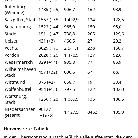
Rotenburg
1485 (+45)
906,7
162
98,9
(Wümme)
Salzgitter, Stadt
1557 (+35)
1 492,9
134
128,5
Schaumburg
1523 (+44)
965,0
150
95,0
Stade
1511 (+47)
738,8
265
129,6
Uelzen
431 (+3)
466,5
27
29,2
Vechta
3629 (+70)
2 541,1
238
166,7
Verden
2028 (+26)
1 478,9
127
92,6
Wesermarsch
829 (+14)
935,8
77
86,9
Wilhelmshaven,
457 (+32)
600,6
67
88,1
Stadt
Wittmund
375 (+2)
658,7
19
33,4
Wolfenbüttel
954 (+13)
797,5
122
102,0
Wolfsburg,
1256 (+28)
1 009,9
135
108,5
Stadt
Niedersachsen
90127
1 127,5
8462
105,9
gesamt
(+1975)
Hinweise zur Tabelle
In der Übersicht sind ausschließlich Fälle aufgelistet, die dem