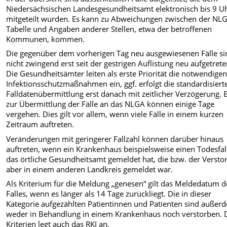
Niedersächsischen Landesgesundheitsamt elektronisch bis 9 U
mitgeteilt wurden. Es kann zu Abweichungen zwischen der NL
Tabelle und Angaben anderer Stellen, etwa der betroffenen
Kommunen, kommen.
Die gegenüber dem vorherigen Tag neu ausgewiesenen Fälle si
nicht zwingend erst seit der gestrigen Auflistung neu aufgetrete
Die Gesundheitsämter leiten als erste Priorität die notwendige
Infektionsschutzmaßnahmen ein, ggf. erfolgt die standardisiert
Falldatenübermittlung erst danach mit zeitlicher Verzögerung. 
zur Übermittlung der Fälle an das NLGA können einige Tage
vergehen. Dies gilt vor allem, wenn viele Fälle in einem kurzen
Zeitraum auftreten.
Veränderungen mit geringerer Fallzahl können darüber hinaus
auftreten, wenn ein Krankenhaus beispielsweise einen Todesfal
das örtliche Gesundheitsamt gemeldet hat, die bzw. der Versto
aber in einem anderen Landkreis gemeldet war.
Als Kriterium für die Meldung „genesen“ gilt das Meldedatum d
Falles, wenn es länger als 14 Tage zurückliegt. Die in dieser
Kategorie aufgezählten Patientinnen und Patienten sind außer
weder in Behandlung in einem Krankenhaus noch verstorben. 
Kriterien legt auch das RKI an.