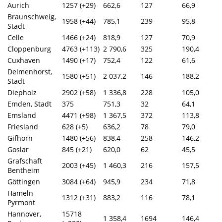
Aurich
1257 (+29)
662,6
127
66,9
Braunschweig,
1958 (+44)
785,1
239
95,8
Stadt
Celle
1466 (+24)
818,9
127
70,9
Cloppenburg
4763 (+113)
2 790,6
325
190,4
Cuxhaven
1490 (+17)
752,4
122
61,6
Delmenhorst,
1580 (+51)
2 037,2
146
188,2
Stadt
Diepholz
2902 (+58)
1 336,8
228
105,0
Emden, Stadt
375
751,3
32
64,1
Emsland
4471 (+98)
1 367,5
372
113,8
Friesland
628 (+5)
636,2
78
79,0
Gifhorn
1480 (+56)
838,4
258
146,2
Goslar
845 (+21)
620,0
62
45,5
Grafschaft
2003 (+45)
1 460,3
216
157,5
Bentheim
Göttingen
3084 (+64)
945,9
234
71,8
Hameln-
1312 (+31)
883,2
116
78,1
Pyrmont
Hannover,
15718
1 358,4
1694
146,4