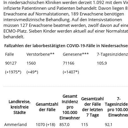
In niedersächsischen Kliniken werden derzeit 1.092 mit dem Vi
infizierte Patientinnen und Patienten behandelt: Davon liegen 
Erwachsene auf Normalstationen, 189 Erwachsene benötigen
intensivmedizinische Behandlung. Auf den Intensivstationen
müssen 127 Erwachsene beatmet werden, zwölf davon auf ei
ECMO-Platz. Sieben Kinder werden aktuell auf einer Normalsta
behandelt.
Fallzahlen der laborbestätigten COVID-19-Fälle in Niedersachs
Fälle
Verstorbene**
Genesene***
7-Tagesinziden
90127
1560
71166
105,9
(+1975*)
(+49*)
(+1407*)
Gesamt
Gesamtzahl
7-
Landkreise,
Inzidenz
Gesamtzahl
der Fälle
Tagesinzid
kreisfreie
pro
der Fälle
der letzten
pro 100.00
Städte
100.000
7 Tage
Einwohne
Einwohner
Ammerland
1070 (+18)
857,0
115
92,1