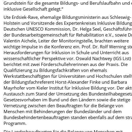
Grundstein für die gesamte Bildungs- und Berufslaufbahn und 
inklusive Gesellschaft gelegt.“
Ute Erdsiek-Rave, ehemalige Bildungsministerin aus Schleswig-
Holstein und Vorsitzende des Expertenkreises Inklusive Bildung
Deutschen UNESCO Kommission, Dr. Helga Seel, Geschäftsführ
der Bundesarbeitsgemeinschaft für Rehabilitation e.V., sowie D
Valentin Aichele, Leiter der Monitoringstelle, brachten weitere
wichtige Impulse in die Konferenz ein. Prof. Dr. Rolf Werning ste
Herausforderungen für Inklusion in Schule und Unterricht aus
wissenschaftlicher Perspektive vor. Oswald Nachtwey (IGS List)
berichtet mit zwei Förderschullehrerinnen aus der Praxis. Die
Qualifizierung zu Bildungsfachkräften von ehemals
Werkstattbeschäftigten für Universitäten und Hochschulen stell
der Bildungsfachreferent Horst-Alexander Finke und Barbara
Mayrhofer vom Kieler Institut für Inklusive Bildung vor. Der akt
Austausch zum Stand der Umsetzung des Bundesteilhabegeset
Gesetzesvorhaben im Bund und den Ländern sowie die stetige
Vernetzung zwischen den Beauftragten für die Belange von
Menschen mit Behinderungen der Bundesländer und dem
Bundesbehindertenbeauftragten standen ebenfalls auf dem str
Programm.
Die Landesbeauftragten für die Belange von Menschen mit