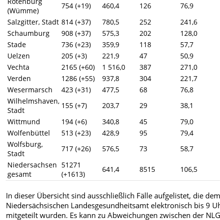
Rotenburg
754 (+19)
460,4
126
76,9
(Wümme)
Salzgitter, Stadt
814 (+37)
780,5
252
241,6
Schaumburg
908 (+37)
575,3
202
128,0
Stade
736 (+23)
359,9
118
57,7
Uelzen
205 (+3)
221,9
47
50,9
Vechta
2165 (+60)
1 516,0
387
271,0
Verden
1286 (+55)
937,8
304
221,7
Wesermarsch
423 (+31)
477,5
68
76,8
Wilhelmshaven,
155 (+7)
203,7
29
38,1
Stadt
Wittmund
194 (+6)
340,8
45
79,0
Wolfenbüttel
513 (+23)
428,9
95
79,4
Wolfsburg,
717 (+26)
576,5
73
58,7
Stadt
Niedersachsen
51271
641,4
8515
106,5
gesamt
(+1613)
In dieser Übersicht sind ausschließlich Fälle aufgelistet, die de
Niedersächsischen Landesgesundheitsamt elektronisch bis 9 U
mitgeteilt wurden. Es kann zu Abweichungen zwischen der NL