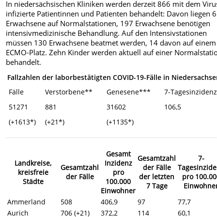
In niedersächsischen Kliniken werden derzeit 866 mit dem Viru
infizierte Patientinnen und Patienten behandelt: Davon liegen 
Erwachsene auf Normalstationen, 197 Erwachsene benötigen
intensivmedizinische Behandlung. Auf den Intensivstationen
müssen 130 Erwachsene beatmet werden, 14 davon auf einem
ECMO-Platz. Zehn Kinder werden aktuell auf einer Normalstati
behandelt.
Fallzahlen der laborbestätigten COVID-19-Fälle in Niedersachs
Fälle
Verstorbene**
Genesene***
7-Tagesinziden
51271
881
31602
106,5
(+1613*)
(+21*)
(+1135*)
Gesamt
Gesamtzahl
7-
Landkreise,
Inzidenz
Gesamtzahl
der Fälle
Tagesinzid
kreisfreie
pro
der Fälle
der letzten
pro 100.00
Städte
100.000
7 Tage
Einwohne
Einwohner
Ammerland
508
406,9
97
77,7
Aurich
706 (+21)
372,2
114
60,1