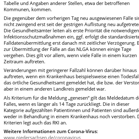
Tabelle und Angaben anderer Stellen, etwa der betroffenen
Kommunen, kommen.
Die gegenüber dem vorherigen Tag neu ausgewiesenen Fälle si
nicht zwingend erst seit der gestrigen Auflistung neu aufgetrete
Die Gesundheitsämter leiten als erste Priorität die notwendige
Infektionsschutzmaßnahmen ein, ggf. erfolgt die standardisiert
Falldatenübermittlung erst danach mit zeitlicher Verzögerung. 
zur Übermittlung der Fälle an das NLGA können einige Tage
vergehen. Dies gilt vor allem, wenn viele Fälle in einem kurzen
Zeitraum auftreten.
Veränderungen mit geringerer Fallzahl können darüber hinaus
auftreten, wenn ein Krankenhaus beispielsweise einen Todesfal
das örtliche Gesundheitsamt gemeldet hat, die bzw. der Versto
aber in einem anderen Landkreis gemeldet war.
Als Kriterium für die Meldung „genesen“ gilt das Meldedatum d
Falles, wenn es länger als 14 Tage zurückliegt. Die in dieser
Kategorie aufgezählten Patientinnen und Patienten sind außer
weder in Behandlung in einem Krankenhaus noch verstorben. 
Kriterien legt auch das RKI an.
Weitere
Informationen zum Corona-Virus
:
www.niedersachsen.de/coronavirus