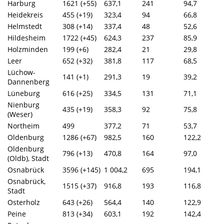
Harburg
1621 (+55)
637,1
241
94,7
Heidekreis
455 (+19)
323,4
94
66,8
Helmstedt
308 (+14)
337,4
48
52,6
Hildesheim
1722 (+45)
624,3
237
85,9
Holzminden
199 (+6)
282,4
21
29,8
Leer
652 (+32)
381,8
117
68,5
Lüchow-
141 (+1)
291,3
19
39,2
Dannenberg
Lüneburg
616 (+25)
334,5
131
71,1
Nienburg
435 (+19)
358,3
92
75,8
(Weser)
Northeim
499
377,2
71
53,7
Oldenburg
1286 (+67)
982,5
160
122,2
Oldenburg
796 (+13)
470,8
164
97,0
(Oldb), Stadt
Osnabrück
3596 (+145)
1 004,2
695
194,1
Osnabrück,
1515 (+37)
916,8
193
116,8
Stadt
Osterholz
643 (+26)
564,4
140
122,9
Peine
813 (+34)
603,1
192
142,4