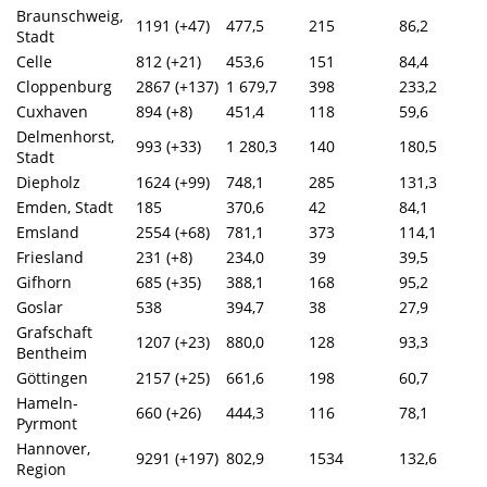
Braunschweig,
1191 (+47)
477,5
215
86,2
Stadt
Celle
812 (+21)
453,6
151
84,4
Cloppenburg
2867 (+137)
1 679,7
398
233,2
Cuxhaven
894 (+8)
451,4
118
59,6
Delmenhorst,
993 (+33)
1 280,3
140
180,5
Stadt
Diepholz
1624 (+99)
748,1
285
131,3
Emden, Stadt
185
370,6
42
84,1
Emsland
2554 (+68)
781,1
373
114,1
Friesland
231 (+8)
234,0
39
39,5
Gifhorn
685 (+35)
388,1
168
95,2
Goslar
538
394,7
38
27,9
Grafschaft
1207 (+23)
880,0
128
93,3
Bentheim
Göttingen
2157 (+25)
661,6
198
60,7
Hameln-
660 (+26)
444,3
116
78,1
Pyrmont
Hannover,
9291 (+197)
802,9
1534
132,6
Region