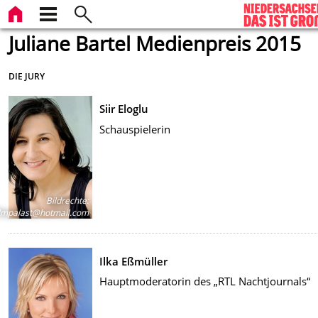
Juliane Bartel Medienpreis 2015
DIE JURY
Siir Eloglu
Schauspielerin
Bildrechte
:
ilmpalast@hotmail.com
Ilka Eßmüller
Hauptmoderatorin des „RTL Nachtjournals“