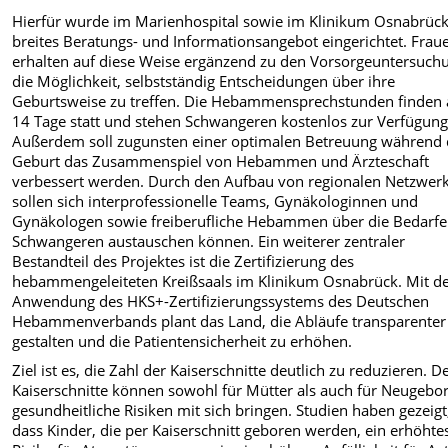
Hierfür wurde im Marienhospital sowie im Klinikum Osnabrück
breites Beratungs- und Informationsangebot eingerichtet. Frau
erhalten auf diese Weise ergänzend zu den Vorsorgeuntersuch
die Möglichkeit, selbstständig Entscheidungen über ihre
Geburtsweise zu treffen. Die Hebammensprechstunden finden 
14 Tage statt und stehen Schwangeren kostenlos zur Verfügung
Außerdem soll zugunsten einer optimalen Betreuung während 
Geburt das Zusammenspiel von Hebammen und Ärzteschaft
verbessert werden. Durch den Aufbau von regionalen Netzwer
sollen sich interprofessionelle Teams, Gynäkologinnen und
Gynäkologen sowie freiberufliche Hebammen über die Bedarfe
Schwangeren austauschen können. Ein weiterer zentraler
Bestandteil des Projektes ist die Zertifizierung des
hebammengeleiteten Kreißsaals im Klinikum Osnabrück. Mit d
Anwendung des HKS+-Zertifizierungssystems des Deutschen
Hebammenverbands plant das Land, die Abläufe transparenter
gestalten und die Patientensicherheit zu erhöhen.
Ziel ist es, die Zahl der Kaiserschnitte deutlich zu reduzieren. D
Kaiserschnitte können sowohl für Mütter als auch für Neugebo
gesundheitliche Risiken mit sich bringen. Studien haben gezeigt
dass Kinder, die per Kaiserschnitt geboren werden, ein erhöhte