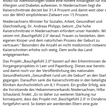
Risiko für Atemstörungen sowie eine höhere Anfälligkeit für A
Allergien und Diabetes aufweisen. In Niedersachsen liegt die
Kaiserschnittrate derzeit bei 31,4 Prozent und damit weit über
von der WHO empfohlenen Zielwert von 15 Prozent.
Niedersachsens Minister für Soziales, Arbeit, Gesundheit und
Gleichstellung, Dr. Andreas Philippi, betont: „Die hohe
Kaiserschnittrate in Niedersachsen erfordert unser Handeln. Wi
setzen mit ‚Bauchgefühl 2.0‘ darauf, Frauen zu bestärken, dem
eigenen Körper und dem natürlichen Prozess der Geburt zu
vertrauen.“ Besonders die Anzahl an nicht medizinisch notwen
Kaiserschnitten erhöhe sich stetig. Dem wolle das Land
entgegenwirken.
Das Projekt „Bauchgefühl 2.0“ basiert auf den Erkenntnissen de
Vorgängerprojektes in Leer und Papenburg. Dieses war bereits
und damit noch vor der Veröffentlichung des nationalen
Gesundheitsziels „Gesundheit rund um die Geburt“ an den Star
gegangen. Daraufhin sank die Kaiserschnittrate in den beteiligt
Kliniken durchschnittlich um 8,1 Prozent. Ein großer Erfolg, wi
die Vorsitzende des Hebammenverbands Niedersachsen, Hilke
Schauland, findet: „Es ist daher zur weiteren Stärkung nur
konsequent, dass das Projekt mit ‚Bauchgefühl 2.0‘ in Osnabrü
fortgeführt wird. So bieten wir werdenden Eltern eine gute