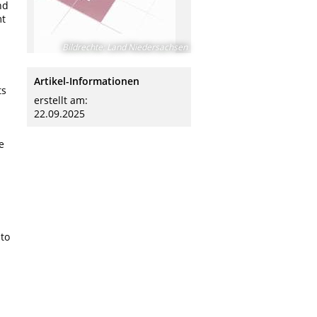
nd
mt
Bildrechte
:
Land Niedersachsen
Artikel-Informationen
ts
erstellt am:
22.09.2025
e
to