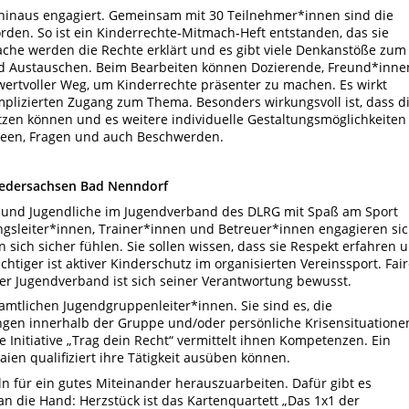
 hinaus engagiert. Gemeinsam mit 30 Teilnehmer*innen sind die
rden. So ist ein Kinderrechte-Mitmach-Heft entstanden, das sie
rache werden die Rechte erklärt und es gibt viele Denkanstöße zum
nd Austauschen. Beim Bearbeiten können Dozierende, Freund*inne
 wertvoller Weg, um Kinderrechte präsenter zu machen. Es wirkt
mplizierten Zugang zum Thema. Besonders wirkungsvoll ist, dass d
tzen können und es weitere individuelle Gestaltungsmöglichkeiten
 Ideen, Fragen und auch Beschwerden.
Niedersachsen Bad Nenndorf
 und Jugendliche im Jugendverband des DLRG mit Spaß am Sport
sleiter*innen, Trainer*innen und Betreuer*innen engagieren si
 sich sicher fühlen. Sie sollen wissen, dass sie Respekt erfahren 
tiger ist aktiver Kinderschutz im organisierten Vereinssport. Fair
er Jugendverband ist sich seiner Verantwortung bewusst.
amtlichen Jugendgruppenleiter*innen. Sie sind es, die
gen innerhalb der Gruppe und/oder persönliche Krisensituatione
 Initiative „Trag dein Recht“ vermittelt ihnen Kompetenzen. Ein
aien qualifiziert ihre Tätigkeit ausüben können.
eln für ein gutes Miteinander herauszuarbeiten. Dafür gibt es
n die Hand: Herzstück ist das Kartenquartett „Das 1x1 der