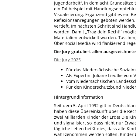
Jugendarbeit“, in dem acht Grundsätze 
ein Fallbeispiel mit Handlungsempfehl
Visualisierung. Ergänzend gibt es ein Be
Reflexionsanregungen geboten werden. 
vertieft. Im nächsten Schritt sind Handl
worden. Damit „Trag dein Recht!“ mögli
Materialien entwickelt worden. Taschen, 
Über social Media wird flankierend rege
Die Jury gratuliert allen ausgezeichneten
Die Jury 2025
Für das Niedersächsische Sozialmi
Als Expertin: Juliane Liedtke vom 
Vom Niedersächsischen Landessch
Für den Kinderschutzbund Nieders
Hintergrundinformation
Seit dem 5. April 1992 gilt in Deutschl
haben diese Übereinkunft über die Recht
zwei Milliarden Kinder der Erde! Die K
und signalisiert so, dass nicht nur Erw
tägliche Leben heißt dies, dass alle Ki
wahrgenommen werden sollen. Kinder br