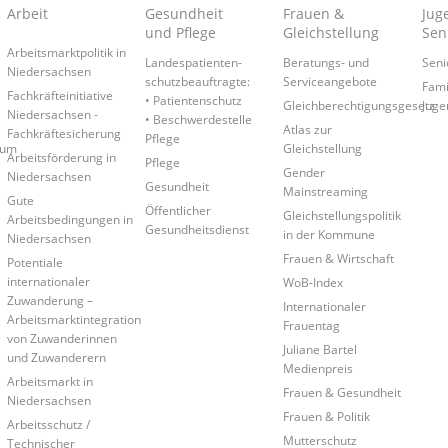
Arbeit
Gesundheit
Frauen &
Juge
und Pflege
Gleichstellung
Sen
Arbeitsmarktpolitik in
Landespatienten­
Beratungs- und
Seni
Niedersachsen
schutzbeauftragte:
Serviceangebote
Fami
Fachkräfteinitiative
• Patientenschutz
Gleichberechtigungsgesetz
Juge
Niedersachsen -
• Beschwerdestelle
Atlas zur
Fachkräftesicherung
Pflege
rum
Gleichstellung
Arbeitsförderung in
Pflege
Gender
Niedersachsen
Gesundheit
Mainstreaming
Gute
Öffentlicher
Gleichstellungspolitik
Arbeitsbedingungen in
Gesundheitsdienst
in der Kommune
Niedersachsen
Frauen & Wirtschaft
Potentiale
internationaler
WoB-Index
Zuwanderung –
Internationaler
Arbeitsmarktintegration
Frauentag
von Zuwanderinnen
Juliane Bartel
und Zuwanderern
Medienpreis
Arbeitsmarkt in
Frauen & Gesundheit
Niedersachsen
Frauen & Politik
Arbeitsschutz /
Mutterschutz
Technischer