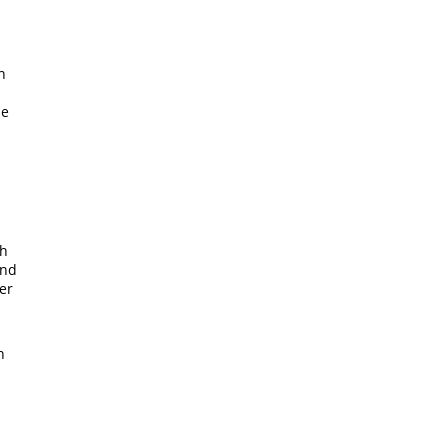
n
ie
ch
und
er
n