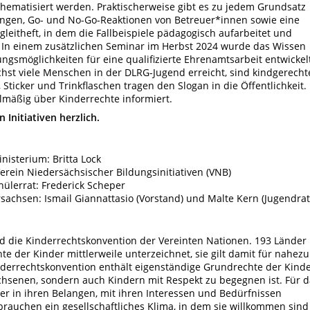
thematisiert werden. Praktischerweise gibt es zu jedem Grundsatz
ungen, Go- und No-Go-Reaktionen von Betreuer*innen sowie eine
gleitheft, in dem die Fallbeispiele pädagogisch aufarbeitet und
In einem zusätzlichen Seminar im Herbst 2024 wurde das Wissen
ungsmöglichkeiten für eine qualifizierte Ehrenamtsarbeit entwickel
chst viele Menschen in der DLRG-Jugend erreicht, sind kindgerecht
Sticker und Trinkflaschen tragen den Slogan in die Öffentlichkeit.
lmäßig über Kinderrechte informiert.
 Initiativen herzlich.
nisterium: Britta Lock
Verein Niedersächsischer Bildungsinitiativen (VNB)
ülerrat: Frederick Scheper
achsen: Ismail Giannattasio (Vorstand) und Malte Kern (Jugendrat
and die Kinderrechtskonvention der Vereinten Nationen. 193 Länder
e der Kinder mittlerweile unterzeichnet, sie gilt damit für nahezu
inderrechtskonvention enthält eigenständige Grundrechte der Kind
achsenen, sondern auch Kindern mit Respekt zu begegnen ist. Für 
nder in ihren Belangen, mit ihren Interessen und Bedürfnissen
auchen ein gesellschaftliches Klima, in dem sie willkommen sind