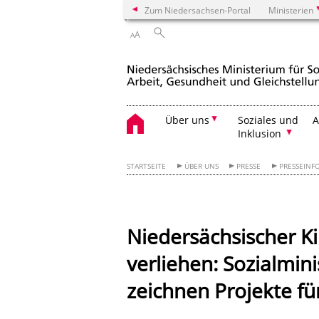
Zum Niedersachsen-Portal
Ministerien
A
A
Über uns
Soziales und
A
Inklusion
STARTSEITE
ÜBER UNS
PRESSE
PRESSEINF
Niedersächsischer 
verliehen: Sozialmi
zeichnen Projekte fü