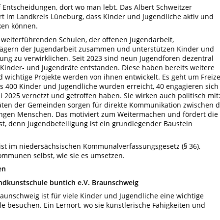
Entscheidungen, dort wo man lebt. Das Albert Schweitzer
iert im Landkreis Lüneburg, dass Kinder und Jugendliche aktiv und
ken können.
eiterführenden Schulen, der offenen Jugendarbeit,
Trägern der Jugendarbeit zusammen und unterstützen Kinder und
igung zu verwirklichen. Seit 2023 sind neun Jugendforen dezentral
Kinder- und Jugendräte entstanden. Diese haben bereits weitere
d wichtige Projekte werden von ihnen entwickelt. Es geht um Freize
 400 Kinder und Jugendliche wurden erreicht, 40 engagieren sich
ni 2025 vernetzt und getroffen haben. Sie wirken auch politisch mit
äten der Gemeinden sorgen für direkte Kommunikation zwischen 
gen Menschen. Das motiviert zum Weitermachen und fördert die
st, denn Jugendbeteiligung ist ein grundlegender Baustein
 ist im niedersächsischen Kommunalverfassungsgesetz (§ 36),
Kommunen selbst, wie sie es umsetzen.
en
endkunstschule buntich e.V. Braunschweig
aunschweig ist für viele Kinder und Jugendliche eine wichtige
ule besuchen.
Ein Lernort, wo sie künstlerische Fähigkeiten und