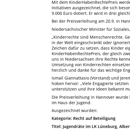
Mit dem KinderHabenRechtePreis werden
Initiativen ausgezeichnet, die sich bes
9.000 Euro dotiert. Er wird in drei gleic
Bei der Preisverleihung am 20.9. in Han
Niedersächsischer Minister für Soziales
„Kinderrechte sind Menschenrechte. Ger
in der Welt eingeschränkt oder ignoriert
Zeichen dafür zu setzen, dass Kinder e
KinderHabenRechtePreis, der gleich zwei
uns in Niedersachsen ihre Rechte kennenl
Umsetzung von Kinderrechten einsetzen.
herzlich und danke für das wichtige En
Ismail Giannattasio (Vorstand) und Je
hoben hervor: „Viele Engagierte setzten 
unterstützen und ihre Ideen bekannt m
Die Preisverleihung in Hannover wurde
im Haus der Jugend.
Ausgezeichnet wurden:
Kategorie: Recht auf Beteiligung
Titel: Jugendräte im LK Lüneburg, Albe