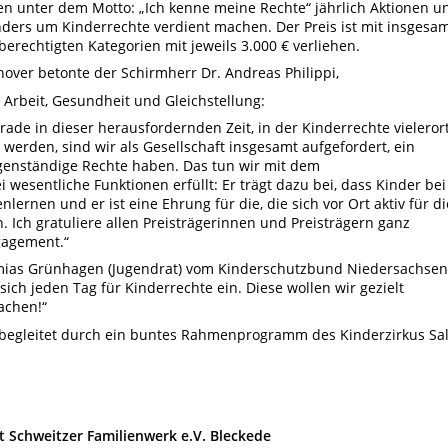
 unter dem Motto: „Ich kenne meine Rechte“ jährlich Aktionen u
onders um Kinderrechte verdient machen. Der Preis ist mit insgesa
hberechtigten Kategorien mit jeweils 3.000 € verliehen.
nover betonte der Schirmherr Dr. Andreas Philippi,
, Arbeit, Gesundheit und Gleichstellung:
ade in dieser herausfordernden Zeit, in der Kinderrechte vieleror
 werden, sind wir als Gesellschaft insgesamt aufgefordert, ein
igenständige Rechte haben. Das tun wir mit dem
 wesentliche Funktionen erfüllt: Er trägt dazu bei, dass Kinder bei
ernen und er ist eine Ehrung für die, die sich vor Ort aktiv für di
 Ich gratuliere allen Preisträgerinnen und Preisträgern ganz
gagement.“
remias Grünhagen (Jugendrat) vom Kinderschutzbund Niedersachsen
sich jeden Tag für Kinderrechte ein. Diese wollen wir gezielt
achen!“
 begleitet durch ein buntes Rahmenprogramm des Kinderzirkus Sal
rt Schweitzer Familienwerk e.V. Bleckede