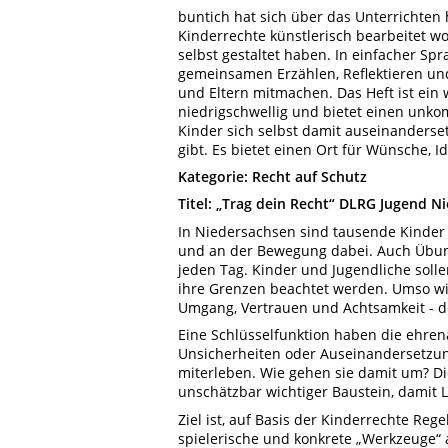
buntich hat sich über das Unterrichten
Kinderrechte künstlerisch bearbeitet wo
selbst gestaltet haben. In einfacher Sp
gemeinsamen Erzählen, Reflektieren u
und Eltern mitmachen. Das Heft ist ein
niedrigschwellig und bietet einen unko
Kinder sich selbst damit auseinanderse
gibt. Es bietet einen Ort für Wünsche,
Kategorie: Recht auf Schutz
Titel: „Trag dein Recht“ DLRG Jugend 
In Niedersachsen sind tausende Kinder
und an der Bewegung dabei. Auch Übung
jeden Tag. Kinder und Jugendliche sollen
ihre Grenzen beachtet werden. Umso wich
Umgang, Vertrauen und Achtsamkeit - d
Eine Schlüsselfunktion haben die ehren
Unsicherheiten oder Auseinandersetzun
miterleben. Wie gehen sie damit um? Die
unschätzbar wichtiger Baustein, damit L
Ziel ist, auf Basis der Kinderrechte Reg
spielerische und konkrete „Werkzeuge“ a