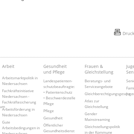
Druc
Arbeit
Gesundheit
Frauen &
Juge
und Pflege
Gleichstellung
Sen
Arbeitsmarktpolitik in
Landespatienten­
Beratungs- und
Seni
Niedersachsen
schutzbeauftragte:
Serviceangebote
Fami
Fachkräfteinitiative
• Patientenschutz
Gleichberechtigungsgesetz
Juge
Niedersachsen -
• Beschwerdestelle
Atlas zur
Fachkräftesicherung
Pflege
rum
Gleichstellung
Arbeitsförderung in
Pflege
Gender
Niedersachsen
Gesundheit
Mainstreaming
Gute
Öffentlicher
Gleichstellungspolitik
Arbeitsbedingungen in
Gesundheitsdienst
in der Kommune
Niedersachsen