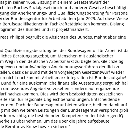
itag in seiner 1058. Sitzung mit einem Gesetzentwurf der
hsten Buches Sozialgesetzbuch und anderer Gesetze beschäftigt.
etigung der Anerkennungs- und Qualifizierungsberatung für Person
ei der Bundesagentur für Arbeit ab dem Jahr 2029. Auf diese Weise
 Berufsqualifikationen in Fachkräftetätigkeiten kommen. Bislang
rogramm des Bundes und ist projektfinanziert.
reas Philippi begrüßt die Absichten des Bundes, mahnt aber eine
d Qualifizierungsberatung bei der Bundesagentur für Arbeit ist d
ässliches Beratungsangebot, um Menschen mit ausländischer
em Weg in den deutschen Arbeitsmarkt zu begleiten. Gleichzeitig
 komplexen und aufwändigen Anerkennungsverfahren deutlich zu
tellen, dass der Bund mit dem vorgelegten Gesetzentwurf wieder
ngen nicht nachkommt. Arbeitsmarktintegration ist Bundesaufgabe!
Bund für eine auskömmliche finanzielle Ausstattung sorgt. Ich hal
 kein umfassendes Angebot vorzusehen, sondern auf ergänzende
darf nachzukommen. Dies wird dem beabsichtigten gesetzlichen
eifelsfall für regionale Ungleichbehandlungen. Entscheidende
 unter dem Dach der Bundesagentur bieten würde, bleiben damit auf
ng mit den weiteren Leistungen der Bundesagentur verspricht gro
ßerdem wichtig, die bestehenden Kompetenzen der bisherigen IQ-
zwerke zu übernehmen, um das über die Jahre aufgebaute
le Beratungs-Know-how zu sichern.“