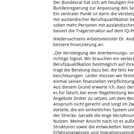
Der Bundesrat hat sich am heutigen Fre
Bundesregierung zur Anpassung des Sec
Ein zentraler Punkt ist darin die Verst
mit ausländischer Berufsqualifikation b
sollen mehr Personen mit ausländischen
basiert die Trägerstruktur auf dem IQ-P
Niedersachsens Arbeitsminister Dr. And
bessere Finanzierung an:
„Die Verstetigung der Anerkennungs- un
richtige Signal. Wir brauchen ein verl
Berufsqualifikation bestmöglich auf ihr
trägt die Beratung dazu bei, die teils
beschleunigen. Leider müssen wir fests
einmal seinen finanziellen Verpflichtu
Aus diesem Grund erwarte ich, dass der 
es für falsch, bei einer Regelleistung
Angebote Dritter zu setzen, um dem Be
Anspruch nicht gerecht und sorgt im Zw
Vorteile, die ein einheitliches System
der Strecke. Gerade die enge Verzahnu
Nutzen. Meiner Ansicht nach ist es au
Strukturen sowie die entwickelten Net
Erfahrungswissen und migrationssensib