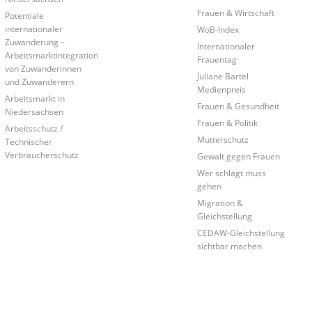
Frauen & Wirtschaft
Potentiale
internationaler
WoB-Index
Zuwanderung –
Internationaler
Arbeitsmarktintegration
Frauentag
von Zuwanderinnen
Juliane Bartel
und Zuwanderern
Medienpreis
Arbeitsmarkt in
Frauen & Gesundheit
Niedersachsen
Frauen & Politik
Arbeitsschutz /
Mutterschutz
Technischer
Verbraucherschutz
Gewalt gegen Frauen
Wer schlägt muss
gehen
Migration &
Gleichstellung
CEDAW-Gleichstellung
sichtbar machen