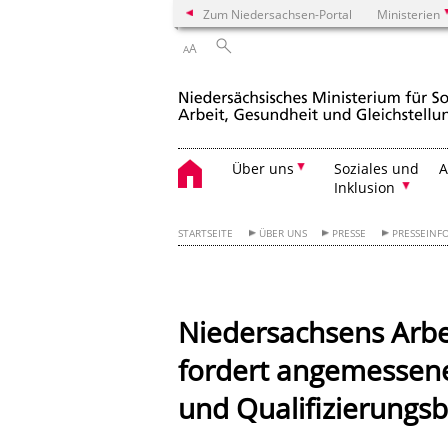
Zum Niedersachsen-Portal
Ministerien
A
A
Über uns
Soziales und
A
Inklusion
STARTSEITE
ÜBER UNS
PRESSE
PRESSEINF
Niedersachsens Arbei
fordert angemessene
und Qualifizierungs