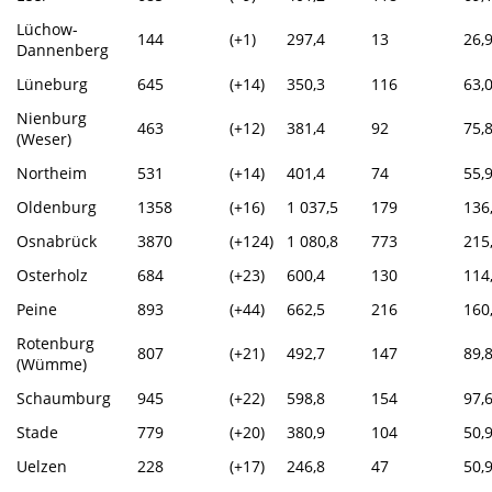
Lüchow-
144
(+1)
297,4
13
26,
Dannenberg
Lüneburg
645
(+14)
350,3
116
63,
Nienburg
463
(+12)
381,4
92
75,
(Weser)
Northeim
531
(+14)
401,4
74
55,
Oldenburg
1358
(+16)
1 037,5
179
136
Osnabrück
3870
(+124)
1 080,8
773
215
Osterholz
684
(+23)
600,4
130
114
Peine
893
(+44)
662,5
216
160
Rotenburg
807
(+21)
492,7
147
89,
(Wümme)
Schaumburg
945
(+22)
598,8
154
97,
Stade
779
(+20)
380,9
104
50,
Uelzen
228
(+17)
246,8
47
50,