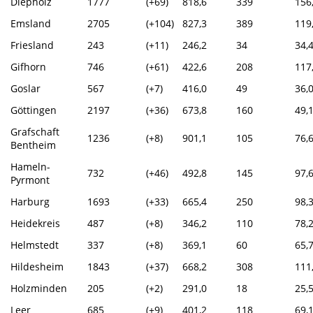
Diepholz
1777
(+69)
818,6
339
156
Emsland
2705
(+104)
827,3
389
119
Friesland
243
(+11)
246,2
34
34,
Gifhorn
746
(+61)
422,6
208
117
Goslar
567
(+7)
416,0
49
36,
Göttingen
2197
(+36)
673,8
160
49,
Grafschaft
1236
(+8)
901,1
105
76,
Bentheim
Hameln-
732
(+46)
492,8
145
97,
Pyrmont
Harburg
1693
(+33)
665,4
250
98,
Heidekreis
487
(+8)
346,2
110
78,
Helmstedt
337
(+8)
369,1
60
65,
Hildesheim
1843
(+37)
668,2
308
111
Holzminden
205
(+2)
291,0
18
25,
Leer
685
(+9)
401,2
118
69,