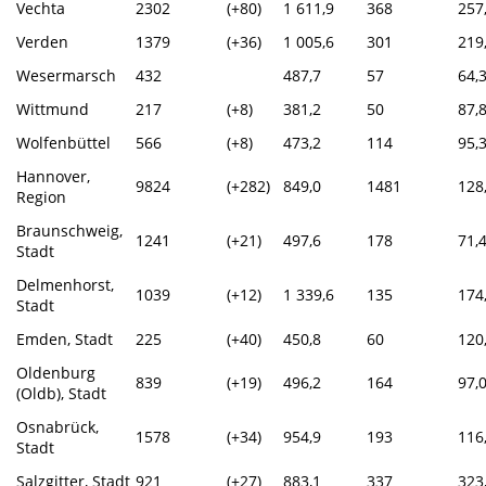
Vechta
2302
(+80)
1 611,9
368
257
Verden
1379
(+36)
1 005,6
301
219
Wesermarsch
432
487,7
57
64,
Wittmund
217
(+8)
381,2
50
87,
Wolfenbüttel
566
(+8)
473,2
114
95,
Hannover,
9824
(+282)
849,0
1481
128
Region
Braunschweig,
1241
(+21)
497,6
178
71,
Stadt
Delmenhorst,
1039
(+12)
1 339,6
135
174
Stadt
Emden, Stadt
225
(+40)
450,8
60
120
Oldenburg
839
(+19)
496,2
164
97,
(Oldb), Stadt
Osnabrück,
1578
(+34)
954,9
193
116
Stadt
Salzgitter, Stadt
921
(+27)
883,1
337
323