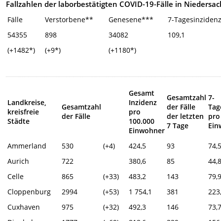
Fallzahlen der laborbestätigten COVID-19-Fälle in Niedersa
Fälle
Verstorbene**
Genesene***
7-Tagesinziden
54355
898
34082
109,1
(+1482*)
(+9*)
(+1180*)
Gesamt
Gesamtzahl
7-
Landkreise,
Inzidenz
Gesamtzahl
der Fälle
Tag
kreisfreie
pro
der Fälle
der letzten
pro
Städte
100.000
7 Tage
Ein
Einwohner
Ammerland
530
(+4)
424,5
93
74,
Aurich
722
380,6
85
44,
Celle
865
(+33)
483,2
143
79,
Cloppenburg
2994
(+53)
1 754,1
381
223
Cuxhaven
975
(+32)
492,3
146
73,