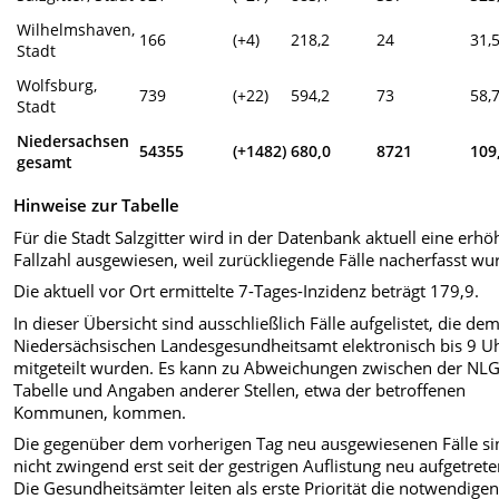
Wilhelmshaven,
166
(+4)
218,2
24
31,
Stadt
Wolfsburg,
739
(+22)
594,2
73
58,
Stadt
Niedersachsen
54355
(+1482)
680,0
8721
109
gesamt
Hinweise zur Tabelle
Für die Stadt Salzgitter wird in der Datenbank aktuell eine erhö
Fallzahl ausgewiesen, weil zurückliegende Fälle nacherfasst wu
Die aktuell vor Ort ermittelte 7-Tages-Inzidenz beträgt 179,9.
In dieser Übersicht sind ausschließlich Fälle aufgelistet, die de
Niedersächsischen Landesgesundheitsamt elektronisch bis 9 U
mitgeteilt wurden. Es kann zu Abweichungen zwischen der NL
Tabelle und Angaben anderer Stellen, etwa der betroffenen
Kommunen, kommen.
Die gegenüber dem vorherigen Tag neu ausgewiesenen Fälle si
nicht zwingend erst seit der gestrigen Auflistung neu aufgetrete
Die Gesundheitsämter leiten als erste Priorität die notwendige