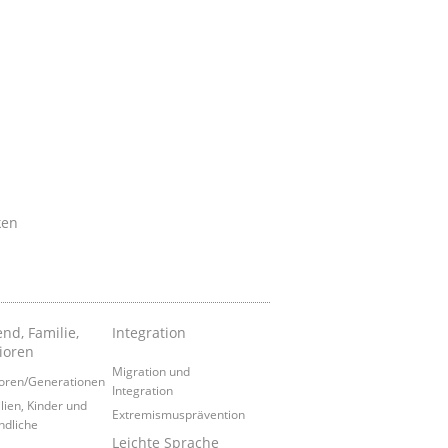
ken
nd, Familie,
Integration
ioren
Migration und
oren/Generationen
Integration
lien, Kinder und
Extremismusprävention
ndliche
Leichte Sprache