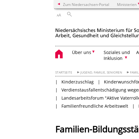
Zum Niedersachsen-Portal
Ministerien
A
A
Über uns
Soziales und
A
Inklusion
STARTSEITE
JUGEND, FAMILIE, SENIOREN
FAMIL
Kinderzuschlag
Kinderwunschf
Verdienstausfallentschädigung wege
Landesarbeitsforum "Aktive Vaterroll
Familienfreundliche Arbeitswelt
Familien-Bildungsstä