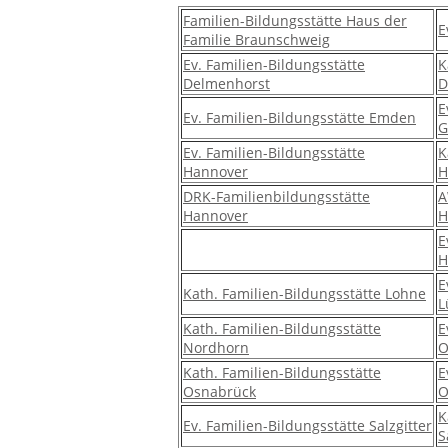
Familien-Bildungsstätte Haus der
E
Familie Braunschweig
Ev. Familien-Bildungsstätte
K
Delmenhorst
D
E
Ev. Familien-Bildungsstätte Emden
G
Ev. Familien-Bildungsstätte
K
Hannover
H
DRK-Familienbildungsstätte
A
Hannover
H
E
H
E
Kath. Familien-Bildungsstätte Lohne
L
Kath. Familien-Bildungsstätte
E
Nordhorn
O
Kath. Familien-Bildungsstätte
E
Osnabrück
O
K
Ev. Familien-Bildungsstätte Salzgitter
S