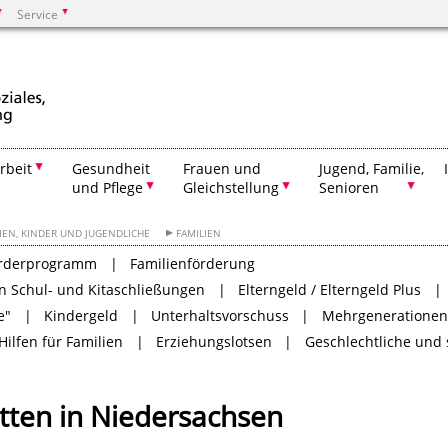
Service
Suchen
rbeit
Gesundheit
Frauen und
Jugend, Familie,
und Pflege
Gleichstellung
Senioren
IEN, KINDER UND JUGENDLICHE
FAMILIEN
örderprogramm
Familienförderung
n Schul- und Kitaschließungen
Elterngeld / Elterngeld Plus
e"
Kindergeld
Unterhaltsvorschuss
Mehrgenerationen
Hilfen für Familien
Erziehungslotsen
Geschlechtliche und s
tten in Niedersachsen