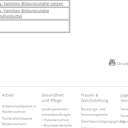
v. Familien-Bildungsstätte Uelzen
v. Familien-Bildungsstätte
olfenbüttel
Druc
Arbeit
Gesundheit
Frauen &
Juge
und Pflege
Gleichstellung
Sen
Arbeitsmarktpolitik in
Landespatienten­
Beratungs- und
Seni
Niedersachsen
schutzbeauftragte:
Serviceangebote
Fami
Fachkräfteinitiative
• Patientenschutz
Gleichberechtigungsgesetz
Juge
Niedersachsen -
• Beschwerdestelle