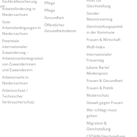
Atlas zur
Fachkräftesicherung
Pflege
rum
Gleichstellung
Arbeitsförderung in
Pflege
Gender
Niedersachsen
Gesundheit
Mainstreaming
Gute
Öffentlicher
Gleichstellungspolitik
Arbeitsbedingungen in
Gesundheitsdienst
in der Kommune
Niedersachsen
Frauen & Wirtschaft
Potentiale
internationaler
WoB-Index
Zuwanderung –
Internationaler
Arbeitsmarktintegration
Frauentag
von Zuwanderinnen
Juliane Bartel
und Zuwanderern
Medienpreis
Arbeitsmarkt in
Frauen & Gesundheit
Niedersachsen
Frauen & Politik
Arbeitsschutz /
Mutterschutz
Technischer
Verbraucherschutz
Gewalt gegen Frauen
Wer schlägt muss
gehen
Migration &
Gleichstellung
CEDAW-Gleichstellung