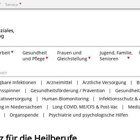
Service
Suchen
rbeit
Gesundheit
Frauen und
Jugend, Familie,
und Pflege
Gleichstellung
Senioren
HEIT
gbare Infektionen
Arzneimittel
Ärztliche Versorgung
B
nsspinner
Gesundheitsförderung / Prävention
Gesundheit
iativversorgung
Human-Biomonitoring
Infektionsschutz &
ung in Niedersachsen
Long COVID, ME/CFS & Post-Vac
Medi
Organspende
Psychiatrie und psychologische Hilfen
für die Heilberufe