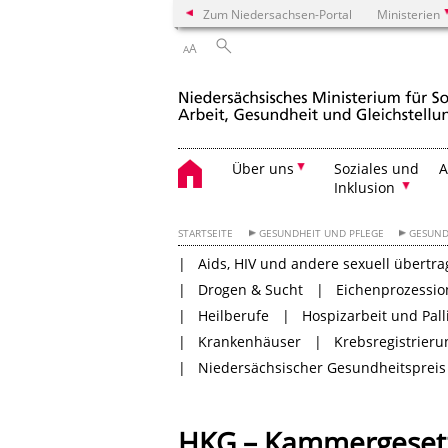
Zum Niedersachsen-Portal
Ministerien
A
A
Über uns
Soziales und
A
Inklusion
STARTSEITE
GESUNDHEIT UND PFLEGE
GESUND
Aids, HIV und andere sexuell übertra
Drogen & Sucht
Eichenprozessio
Heilberufe
Hospizarbeit und Pall
Krankenhäuser
Krebsregistrier
Niedersächsischer Gesundheitspreis
HKG – Kammergesetz 