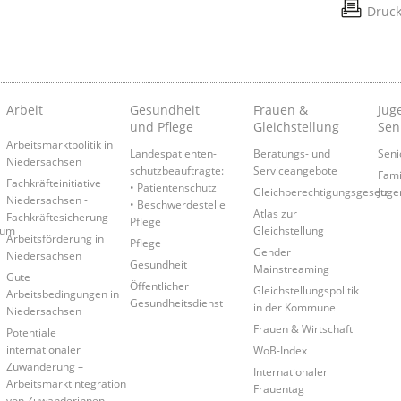
Druc
Arbeit
Gesundheit
Frauen &
Juge
und Pflege
Gleichstellung
Sen
Arbeitsmarktpolitik in
Landespatienten­
Beratungs- und
Seni
Niedersachsen
schutzbeauftragte:
Serviceangebote
Fami
Fachkräfteinitiative
• Patientenschutz
Gleichberechtigungsgesetz
Juge
Niedersachsen -
• Beschwerdestelle
Atlas zur
Fachkräftesicherung
Pflege
rum
Gleichstellung
Arbeitsförderung in
Pflege
Gender
Niedersachsen
Gesundheit
Mainstreaming
Gute
Öffentlicher
Gleichstellungspolitik
Arbeitsbedingungen in
Gesundheitsdienst
in der Kommune
Niedersachsen
Frauen & Wirtschaft
Potentiale
internationaler
WoB-Index
Zuwanderung –
Internationaler
Arbeitsmarktintegration
Frauentag
von Zuwanderinnen