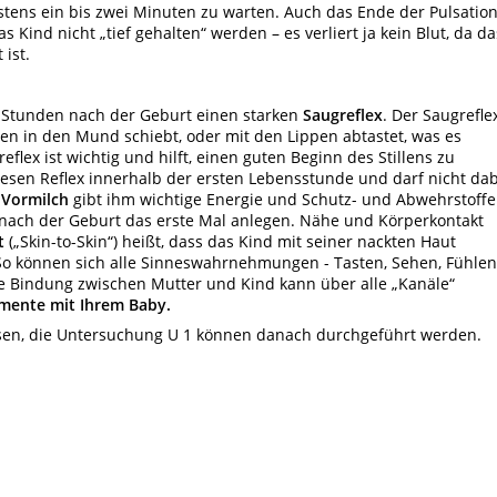
ns ein bis zwei Minuten zu warten. Auch das Ende der Pulsatio
Kind nicht „tief gehalten“ werden – es verliert ja kein Blut, da da
ist.
 Stunden nach der Geburt einen starken
Saugreflex
. Der Saugrefle
hen in den Mund schiebt, oder mit den Lippen abtastet, was es
eflex ist wichtig und hilft, einen guten Beginn des Stillens zu
iesen Reflex innerhalb der ersten Lebensstunde und darf nicht da
e
Vormilch
gibt ihm wichtige Energie und Schutz- und Abwehrstoffe
ekt nach der Geburt das erste Mal anlegen. Nähe und Körperkontakt
t
(„Skin-to-Skin“) heißt, dass das Kind mit seiner nackten Haut
 So können sich alle Sinneswahrnehmungen - Tasten, Sehen, Fühlen
Die Bindung zwischen Mutter und Kind kann über alle „Kanäle“
mente mit Ihrem Baby.
en, die Untersuchung U 1 können danach durchgeführt werden.