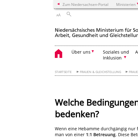
Zum Niedersachsen-Portal
Ministerien
A
A
Über uns
Soziales und
A
Inklusion
STARTSEITE
FRAUEN & GLEICHSTELLUNG
FRAU
Welche Bedingungen s
bedenken?
Wenn eine Hebamme durchgängig nur für S
man von einer
1:1 Betreuung
. Diese Be