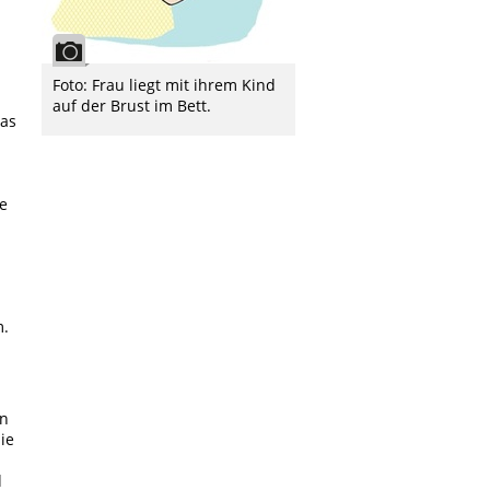
Foto: Frau liegt mit ihrem Kind
auf der Brust im Bett.
das
ie
m.
en
ie
d