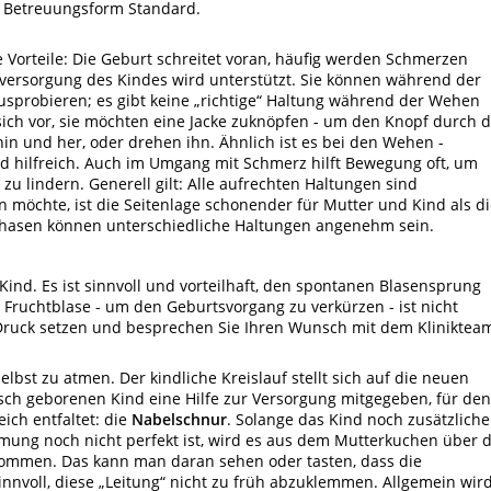
se Betreuungsform Standard.
 Vorteile: Die Geburt schreitet voran, häufig werden Schmerzen
ersorgung des Kindes wird unterstützt. Sie können während der
sprobieren; es gibt keine „richtige“ Haltung während der Wehen
sich vor, sie möchten eine Jacke zuknöpfen - um den Knopf durch 
in und her, oder drehen ihn. Ähnlich ist es bei den Wehen -
nd hilfreich. Auch im Umgang mit Schmerz hilft Bewegung oft, um
u lindern. Generell gilt: Alle aufrechten Haltungen sind
n möchte, ist die Seitenlage schonender für Mutter und Kind als d
phasen können unterschiedliche Haltungen angenehm sein.
Kind. Es ist sinnvoll und vorteilhaft, den spontanen Blasensprung
 Fruchtblase - um den Geburtsvorgang zu verkürzen - ist nicht
 Druck setzen und besprechen Sie Ihren Wunsch mit dem Kliniktea
lbst zu atmen. Der kindliche Kreislauf stellt sich auf die neuen
sch geborenen Kind eine Hilfe zur Versorgung mitgegeben, für den
eich entfaltet: die
Nabelschnur
. Solange das Kind noch zusätzlich
tmung noch nicht perfekt ist, wird es aus dem Mutterkuchen über d
kommen. Das kann man daran sehen oder tasten, dass die
sinnvoll, diese „Leitung“ nicht zu früh abzuklemmen. Allgemein wir