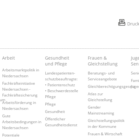
Druc
Arbeit
Gesundheit
Frauen &
Juge
und Pflege
Gleichstellung
Sen
Arbeitsmarktpolitik in
Landespatienten­
Beratungs- und
Seni
Niedersachsen
schutzbeauftragte:
Serviceangebote
Fami
Fachkräfteinitiative
• Patientenschutz
Gleichberechtigungsgesetz
Juge
Niedersachsen -
• Beschwerdestelle
Atlas zur
Fachkräftesicherung
Pflege
rum
Gleichstellung
Arbeitsförderung in
Pflege
Gender
Niedersachsen
Gesundheit
Mainstreaming
Gute
Öffentlicher
Gleichstellungspolitik
Arbeitsbedingungen in
Gesundheitsdienst
in der Kommune
Niedersachsen
Frauen & Wirtschaft
Potentiale