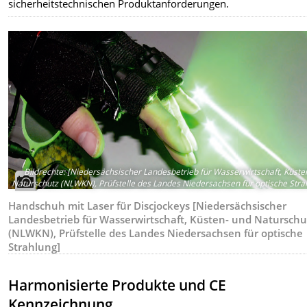
sicherheitstechnischen Produktanforderungen.
Bildrechte
:
[Niedersächsischer Landesbetrieb für Wasserwirtschaft, Küste
Naturschutz (NLWKN), Prüfstelle des Landes Niedersachsen für optische Stra
Handschuh mit Laser für Discjockeys [Niedersächsischer
Landesbetrieb für Wasserwirtschaft, Küsten- und Naturschu
(NLWKN), Prüfstelle des Landes Niedersachsen für optische
Strahlung]
Harmonisierte Produkte und CE
Kennzeichnung