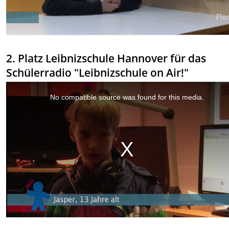
2. Platz Leibnizschule Hannover für das
Schülerradio "Leibnizschule on Air!"
This
is
a
No compatible source was found for this media.
modal
window.