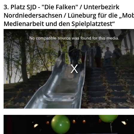
3. Platz SJD - "Die Falken" / Unterbezirk
Nordniedersachsen / Lüneburg für die „Mob
Medienarbeit und den Spielplatztest“
This
is
a
No compatible source was found for this media.
modal
window.