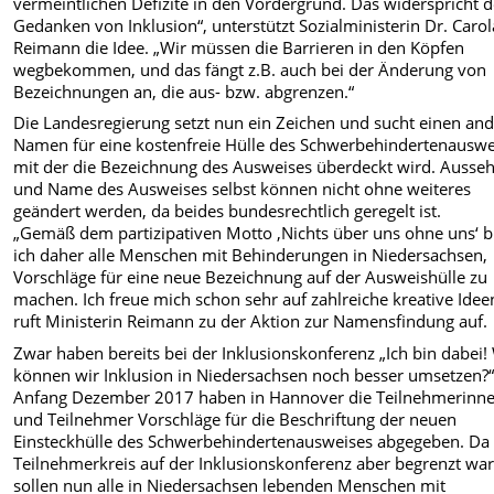
vermeintlichen Defizite in den Vordergrund. Das widerspricht 
Gedanken von Inklusion“, unterstützt Sozialministerin Dr. Carol
Reimann die Idee. „Wir müssen die Barrieren in den Köpfen
wegbekommen, und das fängt z.B. auch bei der Änderung von
Bezeichnungen an, die aus- bzw. abgrenzen.“
Die Landesregierung setzt nun ein Zeichen und sucht einen an
Namen für eine kostenfreie Hülle des Schwerbehindertenauswe
mit der die Bezeichnung des Ausweises überdeckt wird. Ausse
und Name des Ausweises selbst können nicht ohne weiteres
geändert werden, da beides bundesrechtlich geregelt ist.
„Gemäß dem partizipativen Motto ‚Nichts über uns ohne uns‘ bi
ich daher alle Menschen mit Behinderungen in Niedersachsen,
Vorschläge für eine neue Bezeichnung auf der Ausweishülle zu
machen. Ich freue mich schon sehr auf zahlreiche kreative Ideen
ruft Ministerin Reimann zu der Aktion zur Namensfindung auf.
Zwar haben bereits bei der Inklusionskonferenz „Ich bin dabei!
können wir Inklusion in Niedersachsen noch besser umsetzen?
Anfang Dezember 2017 haben in Hannover die Teilnehmerinn
und Teilnehmer Vorschläge für die Beschriftung der neuen
Einsteckhülle des Schwerbehindertenausweises abgegeben. Da
Teilnehmerkreis auf der Inklusionskonferenz aber begrenzt war
sollen nun alle in Niedersachsen lebenden Menschen mit