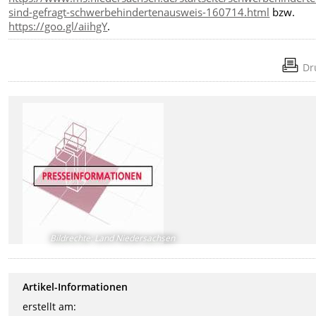
sind-gefragt-schwerbehindertenausweis-160714.html
bzw.
https://goo.gl/aiihgY
.
Dr
Bildrechte
:
Land Niedersachsen
Artikel-Informationen
erstellt am: