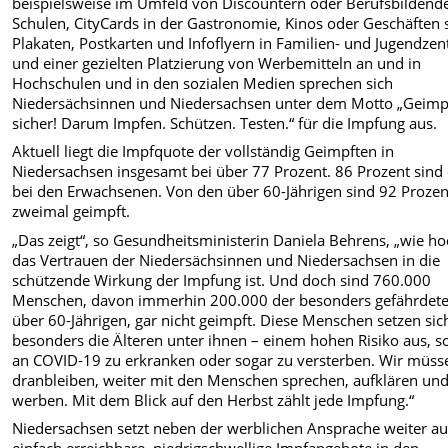
beispielsweise im Umfeld von Discountern oder Berufsbildend
Schulen, CityCards in der Gastronomie, Kinos oder Geschäften
Plakaten, Postkarten und Infoflyern in Familien- und Jugendzen
und einer gezielten Platzierung von Werbemitteln an und in
Hochschulen und in den sozialen Medien sprechen sich
Niedersächsinnen und Niedersachsen unter dem Motto „Geimpf
sicher! Darum Impfen. Schützen. Testen.“ für die Impfung aus.
Aktuell liegt die Impfquote der vollständig Geimpften in
Niedersachsen insgesamt bei über 77 Prozent. 86 Prozent sind
bei den Erwachsenen. Von den über 60-Jährigen sind 92 Prozen
zweimal geimpft.
„Das zeigt“, so Gesundheitsministerin Daniela Behrens, „wie h
das Vertrauen der Niedersächsinnen und Niedersachsen in die
schützende Wirkung der Impfung ist. Und doch sind 760.000
Menschen, davon immerhin 200.000 der besonders gefährdet
über 60-Jährigen, gar nicht geimpft. Diese Menschen setzen sic
besonders die Älteren unter ihnen – einem hohen Risiko aus, 
an COVID-19 zu erkranken oder sogar zu versterben. Wir müss
dranbleiben, weiter mit den Menschen sprechen, aufklären un
werben. Mit dem Blick auf den Herbst zählt jede Impfung.“
Niedersachsen setzt neben der werblichen Ansprache weiter au
einfach erreichbare, niedrigschwellige Impfangebote in den