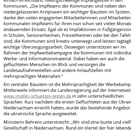
Kommunen. „Die Impfteams der Kommunen sind neben den
niedergelassenen Arztpraxen ein wichtiger Baustein im System.
danke den vielen engagierten Mitarbeiterinnen und Mitarbeiter
kommunalen Impfteams für ihren nun schon seit vielen Monat
andauernden Einsatz. Egal ob es Impfaktionen in Fußgängerzon
in Schulen, Seniorenheimen, Freizeitheimen oder bei den Tafel
sind, die Kommunen sind kreativ unterwegs und leisten tagtägl
wichtige Überzeugungsarbeit. Deswegen unterstützen wir im
Rahmen der Impfwerbekampagne die Kommunen mit individu
Werbe- und Informationsmaterial. Dabei haben wir auch die
geflüchteten Menschen im Blick und versorgen die
Landesaufnahmestellen und andere Anlaufstellen mit
mehrsprachigen Materialien.“
Ein zentraler Baustein ist die Mehrsprachigkeit der Werbekamp
Mittlerweile informiert die Landesregierung auf der Internetsei
www.impfen-schuetzen-testen.de
in zehn unterschiedlichen
Sprachen. Kurz nachdem die ersten Geflüchteten aus der Ukrai
Niedersachsen erreicht hatten, wurde das bestehende Angebo
die ukrainische Sprache ausgeweitet.
Ministerin Behrens unterstreicht: „Wir sind eine bunte und vielf
Gesellschaft in Niedersachsen. Rund ein Viertel der hier lebend