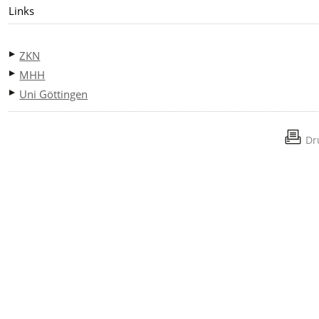
Links
ZKN
MHH
Uni Göttingen
Dr