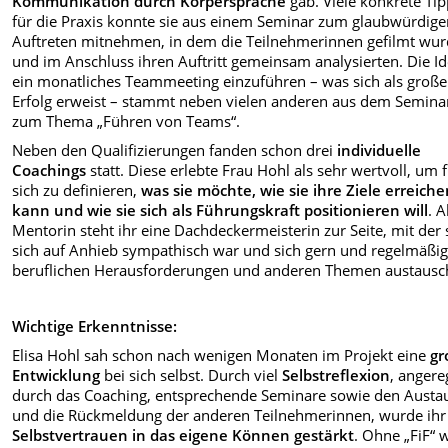
Kommunikation durch Körpersprache
gab. Viele konkrete Ti
für die Praxis konnte sie aus einem Seminar zum glaubwürdig
Auftreten mitnehmen, in dem die Teilnehmerinnen gefilmt wu
und im Anschluss ihren Auftritt gemeinsam analysierten. Die Id
ein monatliches Teammeeting einzuführen – was sich als große
Erfolg erweist – stammt neben vielen anderen aus dem Semina
zum Thema „Führen von Teams“.
Neben den Qualifizierungen fanden schon drei
individuelle
Coachings
statt. Diese erlebte Frau Hohl als sehr wertvoll, um 
sich zu definieren,
was sie möchte, wie sie ihre Ziele erreich
kann und wie sie sich als Führungskraft positionieren will
. A
Mentorin steht ihr eine Dachdeckermeisterin zur Seite, mit der 
sich auf Anhieb sympathisch war und sich gern und regelmäßig
beruflichen Herausforderungen und anderen Themen austausc
Wichtige Erkenntnisse:
Elisa Hohl sah schon nach wenigen Monaten im Projekt eine
gr
Entwicklung
bei sich selbst. Durch viel
Selbstreflexion
, angere
durch das Coaching, entsprechende Seminare sowie den Austa
und die Rückmeldung der anderen Teilnehmerinnen, wurde ihr
Selbstvertrauen in das eigene Können gestärkt
. Ohne „FiF“ 