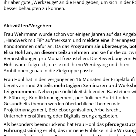
ihr aber gute „Werkzeuge“ an die Hand geben, um sich in der Ro
besser behaupten zu können.
Aktivitäten/Vorgehen:
Frau Wehrmann wurde schon vor einigen Jahren auf das Angeb
„Handwerk mit FiF“ aufmerksam und meldete eine ihrer angest
Konditorinnen dafür an. Da das
Programm sie überzeugte, bot
Elisa Hohl an, an diesem teilzunehmen
und sie für die ca. zw
Veranstaltungen pro Monat freizustellen. Die Bewerbung von F
Hohl war erfolgreich, da sie mit ihrem Werdegang und ihren
Ambitionen genau in die Zielgruppe passte.
Frau Hohl hat in den vergangenen 16 Monaten der Projektlaufz
bereits an rund
25 teils mehrtägigen Seminaren und Worksh
teilgenommen
. Neben persönlichkeitsbildenden Bausteinen wi
B. Führung, Konfliktmanagement, persönlicher Auftritt oder
Gesundheits themen werden überfachliche Themen wie
Projektmanagement, Betriebsorganisation, Arbeitsrecht,
Unternehmensführung oder Digitalisierung angeboten.
Als besonders beeindruckend hat Frau Hohl das
pferdegestütz
Führungstraining
erlebt, das ihr neue Einblicke in die
Wirkung