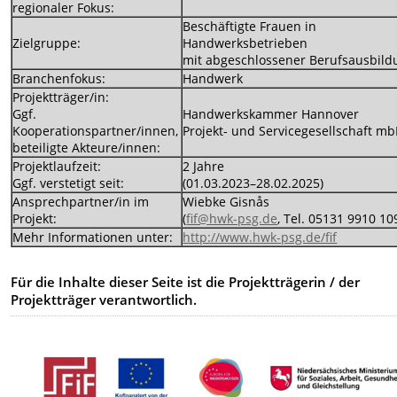
regionaler Fokus:
Beschäftigte Frauen in
Zielgruppe:
Handwerksbetrieben
mit abgeschlossener Berufsausbild
Branchenfokus:
Handwerk
Projektträger/in:
Ggf.
Handwerkskammer Hannover
Kooperationspartner/innen,
Projekt- und Servicegesellschaft m
beteiligte Akteure/innen:
Projektlaufzeit:
2 Jahre
Ggf. verstetigt seit:
(01.03.2023–28.02.2025)
Ansprechpartner/in im
Wiebke Gisnås
Projekt:
(
fif@hwk-psg.de
, Tel. 05131 9910 10
Mehr Informationen unter:
http://www.hwk-psg.de/fif
Für die Inhalte dieser Seite ist die Projektträgerin / der
Projektträger verantwortlich.