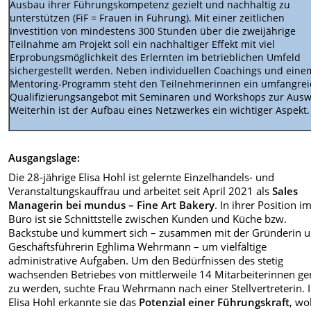
Ausbau ihrer Führungskompetenz gezielt und nachhaltig zu
unterstützen (FiF = Frauen in Führung). Mit einer zeitlichen
Investition von mindestens 300 Stunden über die zweijährige
Teilnahme am Projekt soll ein nachhaltiger Effekt mit viel
Erprobungsmöglichkeit des Erlernten im betrieblichen Umfeld
sichergestellt werden. Neben individuellen Coachings und eine
Mentoring-Programm steht den Teilnehmerinnen ein umfangrei
Qualifizierungsangebot mit Seminaren und Workshops zur Ausw
Weiterhin ist der Aufbau eines Netzwerkes ein wichtiger Aspekt.
Ausgangslage:
Die 28-jährige Elisa Hohl ist gelernte Einzelhandels- und
Veranstaltungskauffrau und arbeitet seit April 2021 als
Sales
Managerin bei mundus – Fine Art Bakery
. In ihrer Position i
Büro ist sie Schnittstelle zwischen Kunden und Küche bzw.
Backstube und kümmert sich – zusammen mit der Gründerin 
Geschäftsführerin Eghlima Wehrmann – um vielfältige
administrative Aufgaben. Um den Bedürfnissen des stetig
wachsenden Betriebes von mittlerweile 14 Mitarbeiterinnen ge
zu werden, suchte Frau Wehrmann nach einer Stellvertreterin. 
Elisa Hohl erkannte sie das
Potenzial einer Führungskraft
, wo