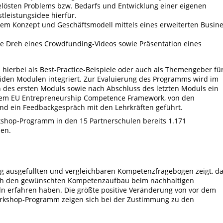
gelösten Problems bzw. Bedarfs und Entwicklung einer eigenen
tleistungsidee hierfür.
nem Konzept und Geschäftsmodell mittels eines erweiterten Busin
ie Dreh eines Crowdfunding-Videos sowie Präsentation eines
hierbei als Best-Practice-Beispiele oder auch als Themengeber fü
eiden Modulen integriert. Zur Evaluierung des Programms wird im
 des ersten Moduls sowie nach Abschluss des letzten Moduls ein
dem EU Entrepreneurship Competence Framework, von den
nd ein Feedbackgespräch mit den Lehrkräften geführt.
kshop-Programm in den 15 Partnerschulen bereits 1.171
den.
ig ausgefüllten und vergleichbaren Kompetenzfragebögen zeigt, d
lich den gewünschten Kompetenzaufbau beim nachhaltigen
 erfahren haben. Die größte positive Veränderung von vor dem
shop-Programm zeigen sich bei der Zustimmung zu den