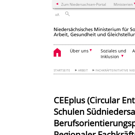
Zum Niedersachsen-Portal
Ministerien
A
A
Über uns
Soziales und
A
Inklusion
STARTSEITE
ARBEIT
FACHKRÄFTEINITIATIVE NI
CEEplus (Circular En
Schulen Südniedersa
Berufsorientierungsp
Regionaler Fachkräf