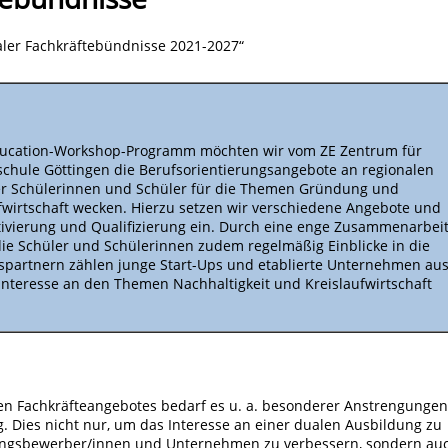
aler Fachkräftebündnisse 2021-2027“
Education-Workshop-Programm möchten wir vom ZE Zentrum für
schule Göttingen die Berufsorientierungsangebote an regionalen
der Schülerinnen und Schüler für die Themen Gründung und
ufwirtschaft wecken. Hierzu setzen wir verschiedene Angebote und
tivierung und Qualifizierung ein. Durch eine enge Zusammenarbei
ie Schüler und Schülerinnen zudem regelmäßig Einblicke in die
nspartnern zählen junge Start-Ups und etablierte Unternehmen au
Interesse an den Themen Nachhaltigkeit und Kreislaufwirtschaft
en Fachkräfteangebotes bedarf es u. a. besonderer Anstrengungen
. Dies nicht nur, um das Interesse an einer dualen Ausbildung zu
ungsbewerber/innen und Unternehmen zu verbessern, sondern auc