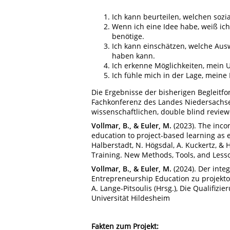
Ich kann beurteilen, welchen sozia
Wenn ich eine Idee habe, weiß ic
benötige.
Ich kann einschätzen, welche Ausw
haben kann.
Ich erkenne Möglichkeiten, mein U
Ich fühle mich in der Lage, meine
Die Ergebnisse der bisherigen Begleitf
Fachkonferenz des Landes Niedersachse
wissenschaftlichen, double blind review
Vollmar, B., & Euler, M.
(2023). The inco
education to project-based learning as e
Halberstadt, N. Högsdal, A. Kuckertz, &
Training. New Methods, Tools, and Lesso
Vollmar, B., & Euler, M.
(2024). Der inte
Entrepreneurship Education zu projektor
A. Lange-Pitsoulis (Hrsg.), Die Qualifiz
Universität Hildesheim
Fakten zum Projekt: