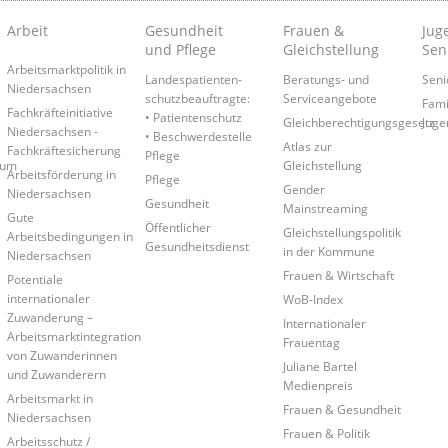
Arbeit
Gesundheit
Frauen &
Juge
und Pflege
Gleichstellung
Sen
Arbeitsmarktpolitik in
Landespatienten­
Beratungs- und
Seni
Niedersachsen
schutzbeauftragte:
Serviceangebote
Fami
Fachkräfteinitiative
• Patientenschutz
Gleichberechtigungsgesetz
Juge
Niedersachsen -
• Beschwerdestelle
Atlas zur
Fachkräftesicherung
Pflege
rum
Gleichstellung
Arbeitsförderung in
Pflege
Gender
Niedersachsen
Gesundheit
Mainstreaming
Gute
Öffentlicher
Gleichstellungspolitik
Arbeitsbedingungen in
Gesundheitsdienst
in der Kommune
Niedersachsen
Frauen & Wirtschaft
Potentiale
internationaler
WoB-Index
Zuwanderung –
Internationaler
Arbeitsmarktintegration
Frauentag
von Zuwanderinnen
Juliane Bartel
und Zuwanderern
Medienpreis
Arbeitsmarkt in
Frauen & Gesundheit
Niedersachsen
Frauen & Politik
Arbeitsschutz /