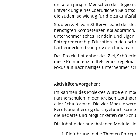
um allen jungen Menschen der Region di
Entwicklung eines „beruflichen Selbstk
die zudem so wichtig für die Zukunftsf
Studien z. B. vom Stifterverband der d
benötigten Kompetenzen Kollaboration, D
unternehmerisches Handeln und Eigeninit
Entrepreneurship Education in deutsche
flächendeckend von privaten Initiativen
Das Projekt hat daher das Ziel, Schüler
diese Kompetenz mittels eines regelmä
Fokus auf nachhaltiges unternehmerisc
Aktivitäten/Vorgehen:
Im Rahmen des Projektes wurde ein mod
Partnerschulen in den Kreisen Göttinge
aller Schulformen. Die vier Module wer
Berufsorientierung durchgeführt, könne
die Bedarfe und Möglichkeiten der Sch
Die Inhalte der angebotenen Module si
Einführung in die Themen Entrepr