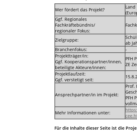
Land
Wer fördert das Projekt?
(Euro
Ggf. Regionales
Fachkräftebündnis/
Fachk
regionaler Fokus:
Schül
Zielgruppe:
ab Ja
Branchenfokus:
-
Projektträger/in:
PFH P
Ggf. Kooperationspartner/innen,
ZE Ze
beteiligte Akteure/innen:
Projektlaufzeit:
15.8.
Ggf. verstetigt seit:
Prof.
Gesch
Ansprechpartner/in im Projekt:
PFH P
voll
https
Mehr Informationen unter:
cee.h
Für die Inhalte dieser Seite ist die Proj