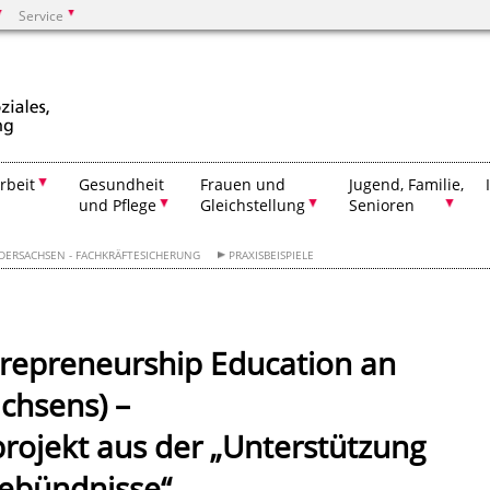
Service
Suchen
rbeit
Gesundheit
Frauen und
Jugend, Familie,
und Pflege
Gleichstellung
Senioren
EDERSACHSEN - FACHKRÄFTESICHERUNG
PRAXISBEISPIELE
trepreneurship Education an
chsens) –
rojekt aus der „Unterstützung
tebündnisse“