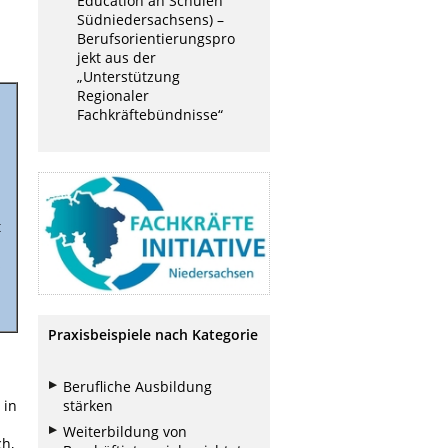
Education an Schulen
Südniedersachsens) –
Berufsorientierungspro
jekt aus der
„Unterstützung
Regionaler
Fachkräftebündnisse“
t
s
Praxisbeispiele nach Kategorie
Berufliche Ausbildung
stärken
 in
Weiterbildung von
h,