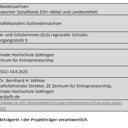
 Niedersachsen
päischer Sozialfonds ESF+-Mittel und Landesmittel)
räftebündnis Südniedersachsen
er und Schülerinnen (SuS) regionaler Schulen,
hrgangsstufe 9
rivate Hochschule Göttingen
ntrum für Entrepreneurship
2022–14.8.2025
 Dr. Bernhard H. Vollmar
äftsführender Direktor, ZE Zentrum für Entrepreneurship,
rivate Hochschule Göttingen
mar@pfh.de
://www.ze-pfh.de/projekte/circular-entrepreneurship-education-
tml
ektträgerin / der Projektträger verantwortlich.