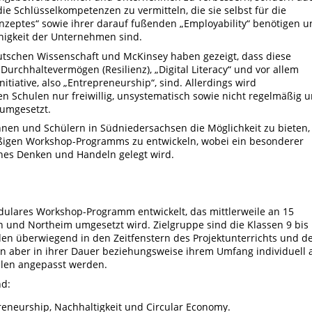
e Schlüsselkompetenzen zu vermitteln, die sie selbst für die
onzeptes“ sowie ihrer darauf fußenden „Employability“ benötigen 
ähigkeit der Unternehmen sind.
eutschen Wissenschaft und McKinsey haben gezeigt, dass diese
urchhaltevermögen (Resilienz), „Digital Literacy“ und vor allem
iative, also „Entrepreneurship“, sind. Allerdings wird
n Schulen nur freiwillig, unsystematisch sowie nicht regelmäßig 
 umgesetzt.
innen und Schülern in Südniedersachsen die Möglichkeit zu bieten,
ßigen Workshop-Programms zu entwickeln, wobei ein besonderer
hes Denken und Handeln gelegt wird.
ulares Workshop-Programm entwickelt, das mittlerweile an 15
n und Northeim umgesetzt wird. Zielgruppe sind die Klassen 9 bis
den überwiegend in den Zeitfenstern des Projektunterrichts und d
n aber in ihrer Dauer beziehungsweise ihrem Umfang individuell 
ulen angepasst werden.
nd:
eneurship, Nachhaltigkeit und Circular Economy.