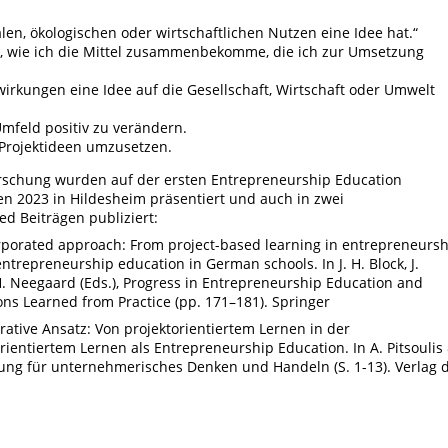
len, ökologischen oder wirtschaftlichen Nutzen eine Idee hat.“
h, wie ich die Mittel zusammenbekomme, die ich zur Umsetzung
irkungen eine Idee auf die Gesellschaft, Wirtschaft oder Umwelt
mfeld positiv zu verändern.
 Projektideen umzusetzen.
orschung wurden auf der ersten Entrepreneurship Education
n 2023 in Hildesheim präsentiert und auch in zwei
ed Beiträgen publiziert:
rporated approach: From project-based learning in entrepreneursh
ntrepreneurship education in German schools. In J. H. Block, J.
 H. Neegaard (Eds.), Progress in Entrepreneurship Education and
ns Learned from Practice (pp. 171–181). Springer
grative Ansatz: Von projektorientiertem Lernen in der
ientiertem Lernen als Entrepreneurship Education. In A. Pitsoulis
ierung für unternehmerisches Denken und Handeln (S. 1-13). Verlag 