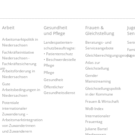
Arbeit
Gesundheit
Frauen &
Juge
und Pflege
Gleichstellung
Sen
Arbeitsmarktpolitik in
Landespatienten­
Beratungs- und
Seni
Niedersachsen
schutzbeauftragte:
Serviceangebote
Fami
Fachkräfteinitiative
• Patientenschutz
Gleichberechtigungsgesetz
Juge
Niedersachsen -
• Beschwerdestelle
Atlas zur
Fachkräftesicherung
Pflege
rum
Gleichstellung
Arbeitsförderung in
Pflege
Gender
Niedersachsen
Gesundheit
Mainstreaming
Gute
Öffentlicher
Gleichstellungspolitik
Arbeitsbedingungen in
Gesundheitsdienst
in der Kommune
Niedersachsen
Frauen & Wirtschaft
Potentiale
internationaler
WoB-Index
Zuwanderung –
Internationaler
Arbeitsmarktintegration
Frauentag
von Zuwanderinnen
Juliane Bartel
und Zuwanderern
Medienpreis