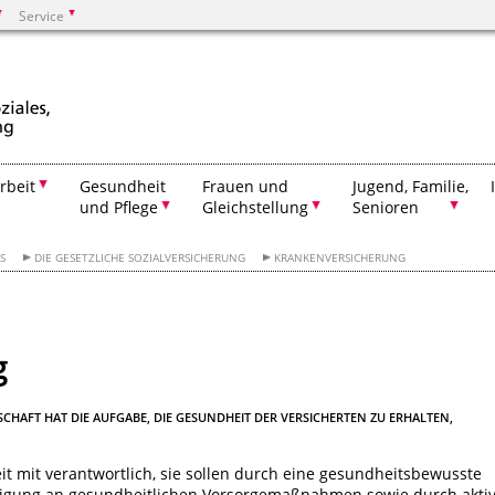
Service
Suchen
rbeit
Gesundheit
Frauen und
Jugend, Familie,
und Pflege
Gleichstellung
Senioren
S
DIE GESETZLICHE SOZIALVERSICHERUNG
KRANKENVERSICHERUNG
g
HAFT HAT DIE AUFGABE, DIE GESUNDHEIT DER VERSICHERTEN ZU ERHALTEN,
it mit verantwortlich, sie sollen durch eine gesundheitsbewusste
iligung an gesundheitlichen Vorsorgemaßnahmen sowie durch akti