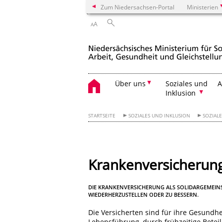
Zum Niedersachsen-Portal
Ministerien
A
A
Über uns
Soziales und
A
Inklusion
STARTSEITE
SOZIALES UND INKLUSION
SOZIALE
Krankenversicherun
DIE KRANKENVERSICHERUNG ALS SOLIDARGEMEINSC
WIEDERHERZUSTELLEN ODER ZU BESSERN.
Die Versicherten sind für ihre Gesundhe
Lebensführung, durch frühzeitige Bete