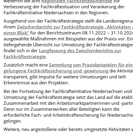
weiterhin die acht
Regionalen Fachkräftebündnisse
zur
Verbesserung der Fachkräftesituation und Verankerung der
Fachkräfteinitiative Niedersachsen in den Regionen.
Ausgehend von der Fachkräftestrategie stellt die Landesregieru
ihrem
Zwischenbericht zur Fachkräftestrategie „Aktivitäten 
einen Blick“
für den Berichtszeitraum 08.11.2022 – 31.10.202
ausgewählte Maßnahmen mit Beispielen aus der Praxis vor. Ei
tiefergehende Übersicht zur Umsetzung der Fachkräftestrategie
findet sich in der
Langfassung des Zwischenberichts zur
Fachkräftestrategie
.
Zusätzlich macht eine
Sammlung von Praxisbeispielen für ein
gelungene Fachkräftesicherung und -gewinnung
die Aktivitä
transparent, gibt Impulse für weitere Umsetzungen und teilt
Erkenntnisse aus den Projekten.
Bei der Fortsetzung der Fachkräfteinitiative Niedersachsen und
Umsetzung der Fachkräftestrategie setzt das Land auf die etabli
Zusammenarbeit mit den Arbeitsmarktpartnerinnen und -partn
Denn nur im Zusammenwirken aller Beteiligten kann die
erforderliche Fach- und Arbeitskräftesicherung für Niedersach
gelingen.
Weitere, neu angestoßene oder bereits umgesetzte Aktivitäten 