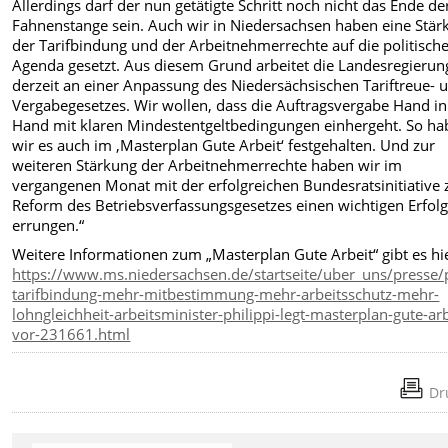
Allerdings darf der nun getätigte Schritt noch nicht das Ende de
Fahnenstange sein. Auch wir in Niedersachsen haben eine Stär
der Tarifbindung und der Arbeitnehmerrechte auf die politisch
Agenda gesetzt. Aus diesem Grund arbeitet die Landesregierun
derzeit an einer Anpassung des Niedersächsischen Tariftreue- 
Vergabegesetzes. Wir wollen, dass die Auftragsvergabe Hand in
Hand mit klaren Mindestentgeltbedingungen einhergeht. So h
wir es auch im ‚Masterplan Gute Arbeit‘ festgehalten. Und zur
weiteren Stärkung der Arbeitnehmerrechte haben wir im
vergangenen Monat mit der erfolgreichen Bundesratsinitiative 
Reform des Betriebsverfassungsgesetzes einen wichtigen Erfol
errungen.“
Weitere Informationen zum „Masterplan Gute Arbeit“ gibt es hi
https://www.ms.niedersachsen.de/startseite/uber_uns/presse
tarifbindung-mehr-mitbestimmung-mehr-arbeitsschutz-mehr-
lohngleichheit-arbeitsminister-philippi-legt-masterplan-gute-arb
vor-231661.html
Dr