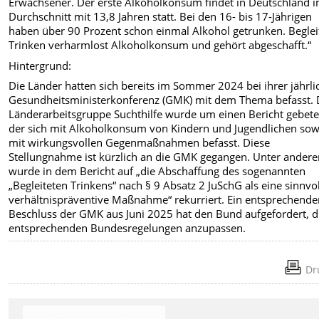
Erwachsener. Der erste Alkoholkonsum findet in Deutschland 
Durchschnitt mit 13,8 Jahren statt. Bei den 16- bis 17-Jährigen
haben über 90 Prozent schon einmal Alkohol getrunken. Beglei
Trinken verharmlost Alkoholkonsum und gehört abgeschafft.“
Hintergrund:
Die Länder hatten sich bereits im Sommer 2024 bei ihrer jährl
Gesundheitsministerkonferenz (GMK) mit dem Thema befasst. 
Länderarbeitsgruppe Suchthilfe wurde um einen Bericht gebete
der sich mit Alkoholkonsum von Kindern und Jugendlichen sow
mit wirkungsvollen Gegenmaßnahmen befasst. Diese
Stellungnahme ist kürzlich an die GMK gegangen. Unter ander
wurde in dem Bericht auf „die Abschaffung des sogenannten
„Begleiteten Trinkens“ nach § 9 Absatz 2 JuSchG als eine sinnvo
verhältnispräventive Maßnahme“ rekurriert. Ein entsprechende
Beschluss der GMK aus Juni 2025 hat den Bund aufgefordert, d
entsprechenden Bundesregelungen anzupassen.
Dr