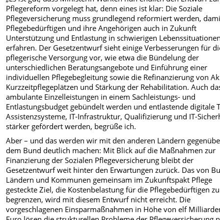
Pflegereform vorgelegt hat, denn eines ist klar: Die Soziale
Pflegeversicherung muss grundlegend reformiert werden, dami
Pflegebedürftigen und ihre Angehörigen auch in Zukunft
Unterstützung und Entlastung in schwierigen Lebenssituatione
erfahren. Der Gesetzentwurf sieht einige Verbesserungen für di
pflegerische Versorgung vor, wie etwa die Bündelung der
unterschiedlichen Beratungsangebote und Einführung einer
individuellen Pflegebegleitung sowie die Refinanzierung von Ak
Kurzzeitpflegeplätzen und Stärkung der Rehabilitation. Auch da
ambulante Einzelleistungen in einem Sachleistungs- und
Entlastungsbudget gebündelt werden und entlastende digitale T
Assistenzsysteme, IT-Infrastruktur, Qualifizierung und IT-Sicher
stärker gefördert werden, begrüße ich.
Aber – und das werden wir mit den anderen Ländern gegenübe
dem Bund deutlich machen: Mit Blick auf die Maßnahmen zur
Finanzierung der Sozialen Pflegeversicherung bleibt der
Gesetzentwurf weit hinter den Erwartungen zurück. Das von B
Ländern und Kommunen gemeinsam im Zukunftspakt Pflege
gesteckte Ziel, die Kostenbelastung für die Pflegebedürftigen zu
begrenzen, wird mit diesem Entwurf nicht erreicht. Die
vorgeschlagenen Einsparmaßnahmen in Höhe von elf Milliarde
Euro lösen die strukturellen Probleme der Pflegeversicherung n