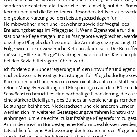
sondern verschieben die finanzielle Last einseitig auf die Länder
Kommunen und die Betroffenen. Besonders kritisch zu bewerte
die geplante Kürzung bei den Leistungszuschlägen für
Heimbewohnerinnen und -bewohner sowie der Wegfall des
Entlastungsbetrags im Pflegegrad 1. Wenn Eigenanteile für die
stationäre Pflege steigen und Hilfsangebote wegbrechen, werd
unzählige Pflegebedürftige unter die Armutsgrenze gedrängt. D
Folge wird eine unweigerliche Kettenreaktion sein: Die Betroff
müssen „Hilfe zur Pflege“ beantragen, was zu einer Kostenexpl
bei den Sozialhilfeträgern führen wird.
Ich fordere die Bundesregierung auf, den Entwurf grundlegend
nachzubessern. Einseitige Belastungen für Pflegebedürftige so
Kommunen und Länder werden wir nicht akzeptieren. Statt ein
reinen Mangelverwaltung und Einsparungen auf dem Rücken d
Schwächsten braucht es eine nachhaltige Finanzierung, die auc
eine stärkere Beteiligung des Bundes an versicherungsfremden
Leistungen beinhaltet. Niedersachsen und die anderen Länder
werden sich im weiteren Gesetzgebungsverfahren konstruktiv
einbringen, um eine echte, zukunftsfähige Pflegereform zu gest
Am Ende muss im Bundestag eine Reform beschlossen werden,
tatsächlich für eine Verbesserung der Situation in der Pflege un
eine Stabilisierung der Pflegeversicherung sorgt.“