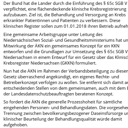
Der Bund hat die Länder durch die Einführung des § 65c SGB V
verpflichtet, eine flächendeckende klinische Krebsregistrierung
aufzubauen. Ziel ist, die Behandlung und Versorgung an Krebs
erkrankter Patientinnen und Patienten zu verbessern. Diese
klinischen Register sollen zum 01.01.2018 ihren Betrieb aufn
Eine gemeinsame Arbeitsgruppe unter Leitung des
Niedersächsischen Sozial- und Gesundheitsministeriums hat un
Mitwirkung der ÄKN ein gemeinsames Konzept für ein KKN
entworfen und die Grundlagen zur Umsetzung des § 65c SGB V
Niedersachsen in einem Entwurf für ein Gesetz über das Klinis
Krebsregister Niedersachsen (GKKN) formuliert.
Nun hat die ÄKN im Rahmen der Verbandsbeteiligung zu diese
Gesetz überraschend angekündigt, ein eigenes Rechte- und
Betreiberkonzept verfolgen zu wollen. Sie entfernt sich damit a
entscheidenden Stellen von dem gemeinsamen, auch mit dem 
der Landesdatenschutzbeauftragten beratenen Konzept.
So fordert die ÄKN die generelle Prozesshoheit für sämtliche
eingehenden Personen- und Behandlungsdaten. Die vorgesehe
Trennung zwischen bevölkerungsbezogener Daseinsfürsorge u
klinischer Beurteilung der Behandlungsqualität würde damit
aufgehoben.